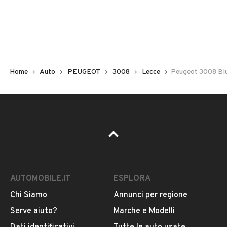
Non hai il numero di targa? Cercalo nelle foto del veicolo
o contatta
il venditore al telefono
o
via e-mail
per
riceverlo.
Home
Auto
PEUGEOT
3008
Lecce
Peugeot 3008 Bl
AUTOMOBILE.IT
ESPLORA
Chi Siamo
Annunci per regione
Pubblicità
Serve aiuto?
Marche e Modelli