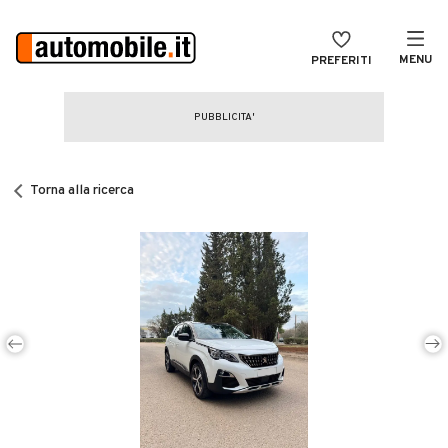
MENU
PREFERITI
CERCA
VENDI
Auto
MAGAZINE
Auto usate
Torna alla ricerca
ACCEDI
Auto Km 0
Auto Nuove
Noleggio a lungo termine
Auto d'epoca
Moto
Camper