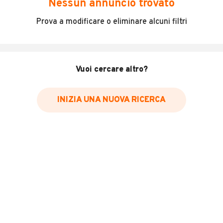
Nessun annuncio trovato
Incidenti in cui è stato coinvolto il veicolo
Prova a modificare o eliminare alcuni filtri
L'ultima lettura del contachilometri
Data e luogo di immatricolazione
Data e luogo delle revisioni effettuate
Vuoi cercare altro?
Importazioni
INIZIA UNA NUOVA RICERCA
Inserisci il numero di targa per verificare la disponibilità
del report.
Per saperne di più su CARFAX visita
il sito web
VERIFICA DISPONIBILITÀ REPORT