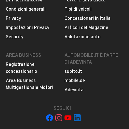
Dati identificativi
Tutte le auto usate
Condizioni generali
Tipi di veicoli
DESCRIZIONE
Privacy
Concessionari in Italia
PEUGEOT 3008
Impostazioni Privacy
Articoli del Magazine
Security
Valutazione auto
- 1.5 DIESEL 130CV
- CAMBIO AUTOMATICO
AREA BUSINESS
AUTOMOBILE.IT È PARTE
DI ADEVINTA
Registrazione
- 2019
concessionario
subito.it
- UNICO PROPRIETARIO
Area Business
mobile.de
Multigestionale Motori
LEGGI TUTTO
Adevinta
- PREZZO COMPRESO IVA
- CERCHI IN LEGA DIAMANTATI BICOLORE 17º
SEGUICI
INFORMAZIONI VEICOLO
- SEDILI IN MISTO PELLE
DATI BASE
CONSUMI
ESTETICA E CONDIZ