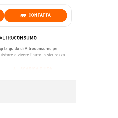
CONTATTA
gi la
guida di Altroconsumo
per
uistare e vivere l’auto in sicurezza
SCARICA GUIDA