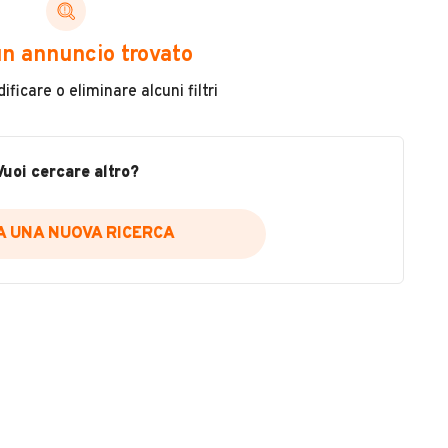
ni di cui necessiti per scegliere in modo trasparente
n annuncio trovato
 il veicolo
ficare o eliminare alcuni filtri
metri
ne
fettuate
Vuoi cercare altro?
IA UNA NUOVA RICERCA
icare la disponibilità del report.
a
il sito web
A DISPONIBILITÀ REPORT