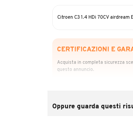
Citroen C3 1.4 HDi 70CV airdream 
CERTIFICAZIONI E GAR
Acquista in completa sicurezza scegl
questo annuncio.
STORIA DEL VEIC
Richiedi da 39,99
Sponsorizzato
Oppure guarda questi risu
Attraverso il report CARFAX potrai 
utilizzando il numero di targa.