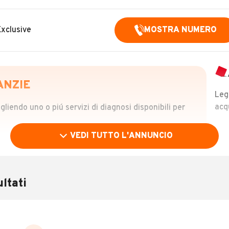
Exclusive
MOSTRA NUMERO
ANZIE
Leg
acq
iendo uno o piú servizi di diagnosi disponibili per
VEDI TUTTO L'ANNUNCIO
OLO
 €
ltati
verificare la storia del veicolo semplicemente