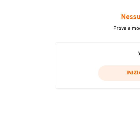
Avrai accesso a tutte le informazio
e sicuro, come:
Nessu
Incidenti in cui è stato coinvolto
Prova a modi
L'ultima lettura del contachilo
Data e luogo di immatricolazio
Data e luogo delle revisioni ef
Importazioni
INIZ
Inserisci il numero di targa per verif
Per saperne di più su CARFAX visit
VERIFIC