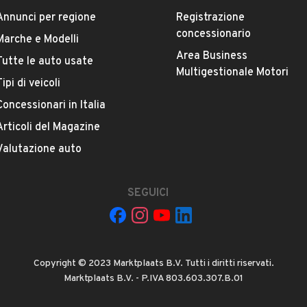
Annunci per regione
Registrazione
concessionario
Marche e Modelli
Area Business
Tutte le auto usate
ESTETICA E CONDIZIONI
ACCESSORI
Multigestionale Motori
Tipi di veicoli
Concessionari in Italia
Marca
CITROEN
Articoli del Magazine
Valutazione auto
Versione
C3 1.4 HDi 70CV airdream Exclusive
SEGUICI
Chilometri
135.000
Copyright © 2023 Marktplaats B.V. Tutti i diritti riservati.
Potenza
Marktplaats B.V. - P.IVA 803.603.307.B.01
VEDI TUTTI
50 kW (67 CV)