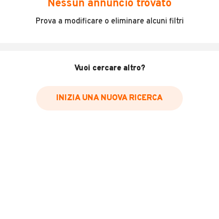
Nessun annuncio trovato
Incidenti in cui è stato coinvolto il veicolo
Prova a modificare o eliminare alcuni filtri
L'ultima lettura del contachilometri
Data e luogo di immatricolazione
Data e luogo delle revisioni effettuate
Vuoi cercare altro?
Importazioni
INIZIA UNA NUOVA RICERCA
Inserisci il numero di targa per verificare la disponibilità
del report.
Per saperne di più su CARFAX visita
il sito web
VERIFICA DISPONIBILITÀ REPORT