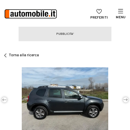
MENU
PREFERITI
CERCA
VENDI
Auto
MAGAZINE
Auto usate
Torna alla ricerca
ACCEDI
Auto Km 0
Auto Nuove
Noleggio a lungo termine
Auto d'epoca
Moto
Camper