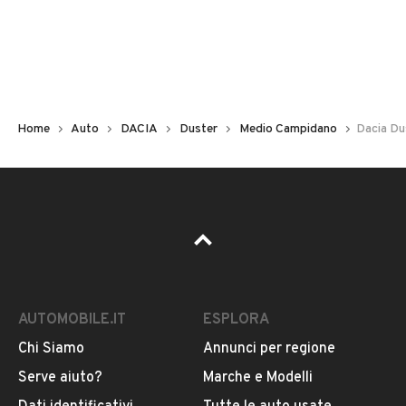
Non hai il numero di targa? Cercalo nelle foto del veicolo
o contatta
il venditore al telefono
o
via e-mail
per
riceverlo.
Home
Auto
DACIA
Duster
Medio Campidano
Dacia Du
AUTOMOBILE.IT
ESPLORA
Chi Siamo
Annunci per regione
Pubblicità
Serve aiuto?
Marche e Modelli