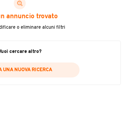
ni di cui necessiti per scegliere in modo trasparente
n annuncio trovato
 il veicolo
ficare o eliminare alcuni filtri
metri
ne
fettuate
Vuoi cercare altro?
IA UNA NUOVA RICERCA
icare la disponibilità del report.
a
il sito web
A DISPONIBILITÀ REPORT