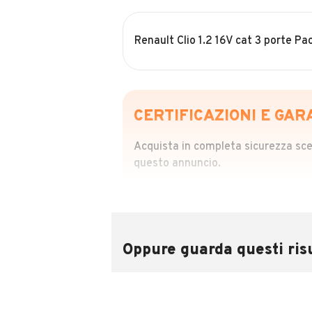
Renault Clio 1.2 16V cat 3 porte P
CERTIFICAZIONI E GAR
Acquista in completa sicurezza scegl
questo annuncio.
STORIA DEL VEIC
Richiedi da 39,99
Sponsorizzato
Oppure guarda questi risu
Attraverso il report CARFAX potrai 
utilizzando il numero di targa.