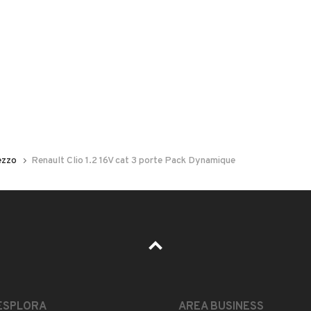
 nelle foto del veicolo o contatta
GU
per riceverlo.
2 a benzina , anno 2004 adatta anche per neopatentati,
ppena sostituita, distribuzione e pompa acqua sostituta
ezzo
Renault Clio 1.2 16V cat 3 porte Pack Dynamique
contattatemi al
MOSTRA NUMERO
valerio
ESTETICA E CONDIZIONI
ACCESSORI
Marca
ESPLORA
AREA BUSINESS
RENAULT