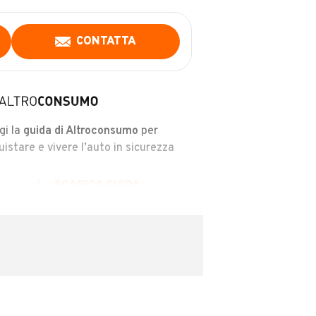
CONTATTA
gi la
guida di Altroconsumo
per
uistare e vivere l’auto in sicurezza
SCARICA GUIDA