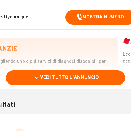
ack Dynamique
MOSTRA NUMERO
ANZIE
Leg
acq
iendo uno o piú servizi di diagnosi disponibili per
VEDI TUTTO L'ANNUNCIO
OLO
 €
ltati
verificare la storia del veicolo semplicemente