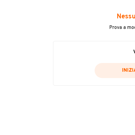
Avrai accesso a tutte le informazio
e sicuro, come:
Nessu
Incidenti in cui è stato coinvolto
Prova a modi
L'ultima lettura del contachilo
Data e luogo di immatricolazio
Data e luogo delle revisioni ef
Importazioni
INIZ
Inserisci il numero di targa per verif
Per saperne di più su CARFAX visit
VERIFIC