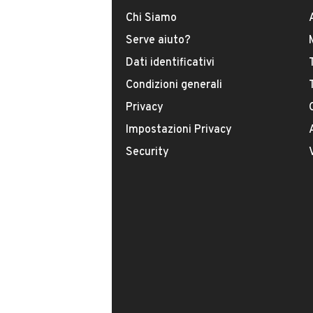
Chi Siamo
Modello
Serve aiuto?
Clio
Dati identificativi
Condizioni generali
Carburante
Privacy
Benzina
Impostazioni Privacy
Security
Immatricolazione
Luglio 2004
Cambio
VENDITORE
Cambio manuale
AUTOSERVICE DI SERAF
Numero di posti
Iscritto da 4 anni
5 posti