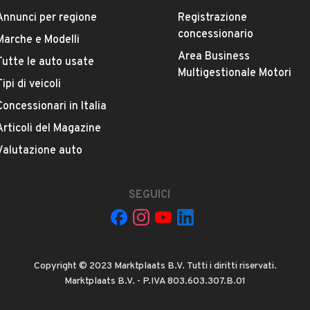
Annunci per regione
Registrazione
concessionario
Versione
Marche e Modelli
Clio 1.2 16V 3p. Pack Dynamique
Area Business
Tutte le auto usate
Multigestionale Motori
Tipi di veicoli
Chilometri
Concessionari in Italia
221.290
Articoli del Magazine
Valutazione auto
Potenza
VEDI TUTTI
43 kW (58 CV)
SEGUICI
Numero di porte
2 o 3 porte
INI VALERIO
Copyright © 2023 Marktplaats B.V. Tutti i diritti riservati.
Cilindrata
Marktplaats B.V. - P.IVA 803.603.307.B.01
1149 cm³