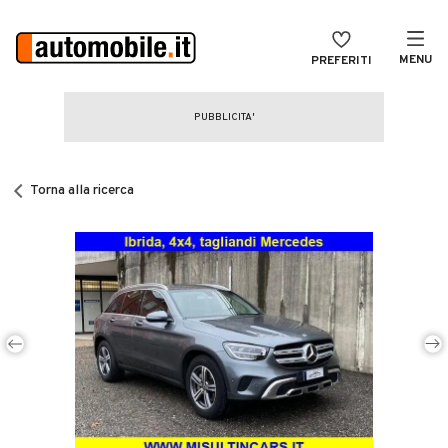
MENU
PREFERITI
CERCA
VENDI
Auto
MAGAZINE
Auto usate
Torna alla ricerca
ACCEDI
Auto Km 0
Auto Nuove
Noleggio a lungo termine
Auto d'epoca
Moto
Camper