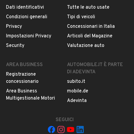
Dati identificativi
Tutte le auto usate
Condizioni generali
Tipi di veicoli
DESCRIZIONE
Privacy
Concessionari in Italia
[Rif. 23103545]
Impostazioni Privacy
Articoli del Magazine
Security
Valutazione auto
Ibrida
Storico tagliandi MERCEDES
Chilometraggio garantito e certificato
AREA BUSINESS
AUTOMOBILE.IT È PARTE
Garanzia 12 mesi inclusa
DI ADEVINTA
Registrazione
concessionario
subito.it
Il passaggio di proprietà NON E INCLUSO!
Area Business
mobile.de
Multigestionale Motori
LEGGI TUTTO
Adevinta
La dotazione tecnica e gli optional potrebbero in alcuni
casi differire dall'effettivo equipaggiamento della
vettura.Si declina ogni responsabilità per eventuali
SEGUICI
INFORMAZIONI VEICOLO
involontarie incongruenze, che non rappresentano un
impegno contrattuale.