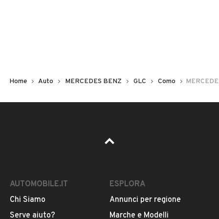
Non hai il numero di targa? Cercalo nelle foto del veicolo
o contatta
il venditore al telefono
o
via e-mail
per
riceverlo.
Home
Auto
MERCEDES BENZ
GLC
Como
MERCEDES
AUTOMOBILE.IT
ESPLORA
Chi Siamo
Annunci per regione
Pubblicità
Serve aiuto?
Marche e Modelli