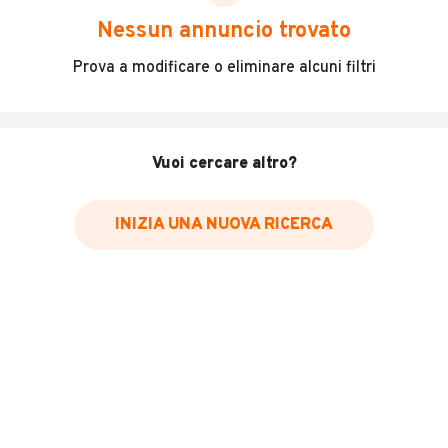
scegliere in modo trasparente e sicuro, come:
Nessun annuncio trovato
Incidenti in cui è stato coinvolto il veicolo
Prova a modificare o eliminare alcuni filtri
L'ultima lettura del contachilometri
Data e luogo di immatricolazione
Data e luogo delle revisioni effettuate
Vuoi cercare altro?
Importazioni
INIZIA UNA NUOVA RICERCA
Inserisci il numero di targa per verificare la disponibilità
del report.
Per saperne di più su CARFAX visita
il sito web
VERIFICA DISPONIBILITÀ REPORT