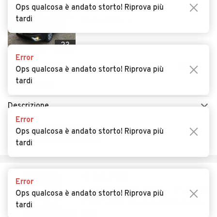
Ops qualcosa è andato storto! Riprova più
tardi
AUTOMOBILE.IT
ESPLORA
Chi Siamo
Annunci per regione
Error
Serve aiuto?
Marche e Modelli
Ops qualcosa è andato storto! Riprova più
Dati identificativi
Tutte le auto usate
tardi
Condizioni generali
Tipi di veicoli
Privacy
Concessionari in Italia
Error
Impostazioni Privacy
Articoli del Magazine
Ops qualcosa è andato storto! Riprova più
Security
Valutazione auto
tardi
AREA BUSINESS
AUTOMOBILE.IT È PARTE
Error
DI ADEVINTA
Registrazione
Ops qualcosa è andato storto! Riprova più
concessionario
subito.it
tardi
Area Business
mobile.de