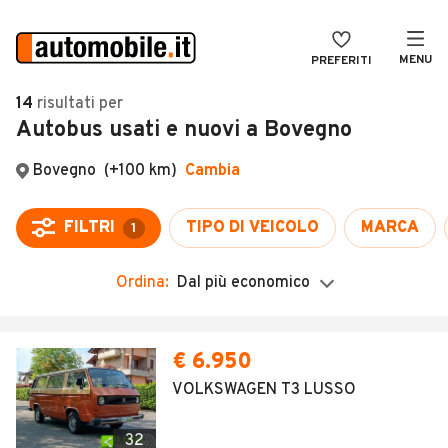
MENU
PREFERITI
CERCA
14
risultati
per
Autobus usati e nuovi a Bovegno
VENDI
Auto
MAGAZINE
Auto usate
Bovegno
(+100 km)
Cambia
ACCEDI
Auto Km 0
FILTRI
TIPO DI VEICOLO
MARCA
1
Auto Nuove
Ordina:
Dal più economico
Noleggio a lungo termine
Auto d'epoca
Moto
Camper