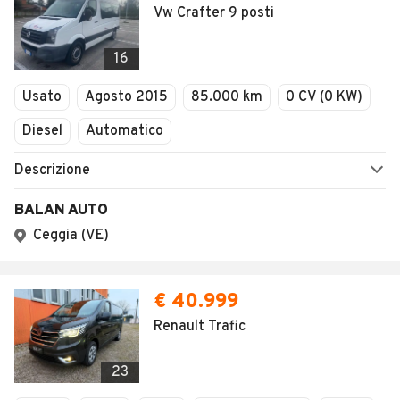
Vw Crafter 9 posti
16
Usato
Agosto 2015
85.000 km
0 CV (0 KW)
Diesel
Automatico
Descrizione
BALAN AUTO
Ceggia (VE)
€ 40.999
Renault Trafic
23