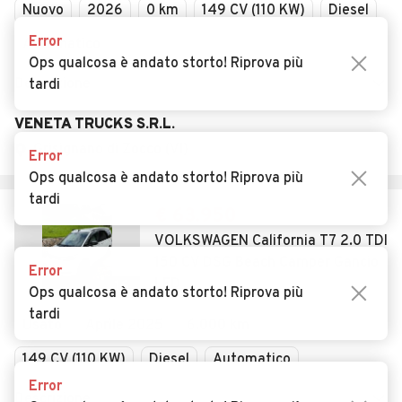
Nuovo
2026
0 km
149 CV (110 KW)
Diesel
Error
Automatico
Ops qualcosa è andato storto! Riprova più
Descrizione
tardi
VENETA TRUCKS S.R.L.
Grisignano di Zocco (VI)
Error
Ops qualcosa è andato storto! Riprova più
tardi
€ 63.950
VOLKSWAGEN California T7 2.0 TDI
150 CV DSG Beach Camper Gancio
Error
LED
16
Ops qualcosa è andato storto! Riprova più
tardi
Usato
Aprile 2025
6.000 km
149 CV (110 KW)
Diesel
Automatico
Error
Descrizione