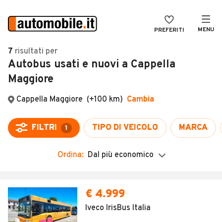
MENU
PREFERITI
CERCA
7
risultati
per
Autobus usati e nuovi a Cappella
VENDI
Auto
Maggiore
MAGAZINE
Auto usate
Cappella Maggiore
(+100 km)
Cambia
ACCEDI
Auto Km 0
Auto Nuove
FILTRI
TIPO DI VEICOLO
MARCA
1
Noleggio a lungo termine
Ordina:
Dal più economico
Auto d'epoca
Moto
€ 4.999
Camper
Iveco IrisBus Italia