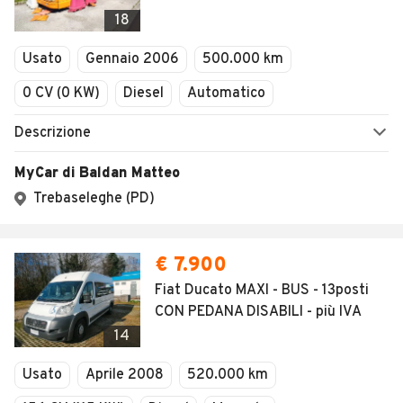
Veicoli Commerciali
18
Concessionari
Usato
Gennaio 2006
500.000 km
0 CV (0 KW)
Diesel
Automatico
Descrizione
MyCar di Baldan Matteo
Trebaseleghe (PD)
€ 7.900
Fiat Ducato MAXI - BUS - 13posti
CON PEDANA DISABILI - più IVA
14
Usato
Aprile 2008
520.000 km