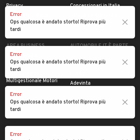
Privacy
Concessionari in Italia
Error
Impostazioni Privacy
Articoli del Magazine
Ops qualcosa è andato storto! Riprova più
Security
Valutazione auto
tardi
AREA BUSINESS
AUTOMOBILE.IT È PARTE
DI ADEVINTA
Error
Registrazione
Ops qualcosa è andato storto! Riprova più
concessionario
subito.it
tardi
Area Business
mobile.de
Multigestionale Motori
Adevinta
Error
Ops qualcosa è andato storto! Riprova più
SEGUICI
tardi
Error
Copyright © 2023 Marktplaats B.V. Tutti i diritti riservati.