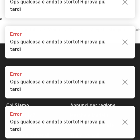
Ops qualcosa è andato storto! Riprova più
tardi
0
Home
Autobus
Veneto
Treviso
Cappella Maggiore
Aut
Error
Ops qualcosa è andato storto! Riprova più
tardi
Error
Ops qualcosa è andato storto! Riprova più
tardi
AUTOMOBILE.IT
ESPLORA
Chi Siamo
Annunci per regione
Error
Serve aiuto?
Marche e Modelli
Ops qualcosa è andato storto! Riprova più
Dati identificativi
Tutte le auto usate
tardi
Condizioni generali
Tipi di veicoli