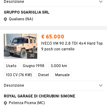
Copyright © 2023 Marktplaats B.V. Tutti i diritti riservati.
Marktplaats B.V. - P.IVA 803.603.307.B.01