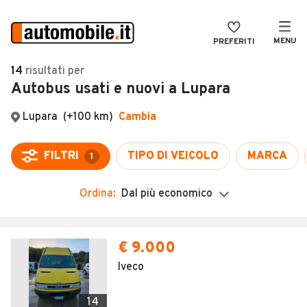
MENU
PREFERITI
CERCA
14
risultati
per
Autobus usati e nuovi a Lupara
VENDI
Auto
MAGAZINE
Auto usate
Lupara
(+100 km)
Cambia
ACCEDI
Auto Km 0
FILTRI
TIPO DI VEICOLO
MARCA
1
Auto Nuove
Ordina:
Dal più economico
Noleggio a lungo termine
Auto d'epoca
Moto
Camper