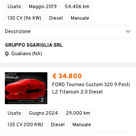
Serve aiuto?
Marche e Modelli
Dati identificativi
Tutte le auto usate
Condizioni generali
Tipi di veicoli
Privacy
Concessionari in Italia
Impostazioni Privacy
Articoli del Magazine
Security
Valutazione auto
AREA BUSINESS
AUTOMOBILE.IT È PARTE
DI ADEVINTA
Registrazione
concessionario
subito.it
Area Business
mobile.de
Multigestionale Motori
Adevinta
SEGUICI