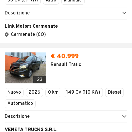
50 CV (37 KW)
Altro
Manuale
Descrizione
Link Motors Cermenate
Cermenate (CO)
€ 40.999
Renault Trafic
23
Nuovo
2026
0 km
149 CV (110 KW)
Diesel
Automatico
Descrizione
VENETA TRUCKS S.R.L.