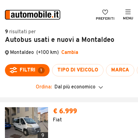
MENU
PREFERITI
CERCA
9
risultati
per
Autobus usati e nuovi a Montaldeo
VENDI
Auto
MAGAZINE
Auto usate
ACCEDI
Auto Km 0
Auto Nuove
Ordina:
Dal più economico
Noleggio a lungo termine
Auto d'epoca
€ 6.999
Moto
Fiat
Camper
9