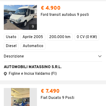
€ 4.900
Ford transit autobus 9 posti
9
Usato
Aprile 2005
200.000 km
0 CV (0 KW)
Diesel
Automatico
Descrizione
AUTOMOBILI MATASSINO S.R.L.
Figline e Incisa Valdarno (FI)
€ 7.490
Fiat Ducato 9 Posti