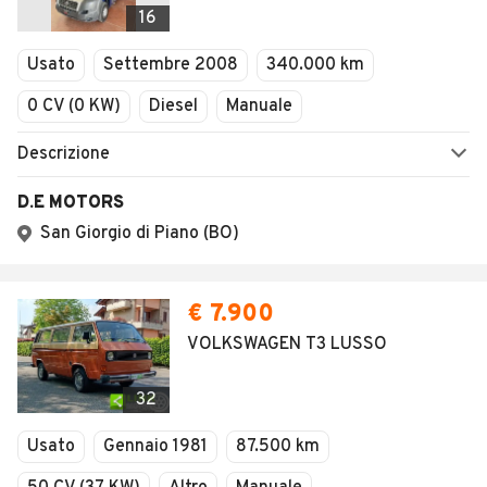
16
Usato
Settembre 2008
340.000 km
0 CV (0 KW)
Diesel
Manuale
Descrizione
D.E MOTORS
San Giorgio di Piano (BO)
€ 7.900
VOLKSWAGEN T3 LUSSO
32
Usato
Gennaio 1981
87.500 km