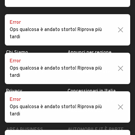
Error
Ops qualcosa è andato storto! Riprova più
tardi
AUTOMOBILE.IT
ESPLORA
Chi Siamo
Annunci per regione
Error
Serve aiuto?
Marche e Modelli
Ops qualcosa è andato storto! Riprova più
Dati identificativi
Tutte le auto usate
tardi
Condizioni generali
Tipi di veicoli
Privacy
Concessionari in Italia
Error
Impostazioni Privacy
Articoli del Magazine
Ops qualcosa è andato storto! Riprova più
Security
Valutazione auto
tardi
AREA BUSINESS
AUTOMOBILE.IT È PARTE