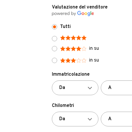
Tutti
in su
in su
Immatricolazione
Chilometri
Carburante