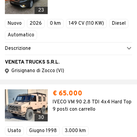
23
Nuovo
2026
0 km
149 CV (110 KW)
Diesel
Automatico
Descrizione
VENETA TRUCKS S.R.L.
Grisignano di Zocco (VI)
€ 65.000
IVECO VM 90 2.8 TDI 4x4 Hard Top
9 posti con carrello
30
Usato
Giugno 1998
3.000 km