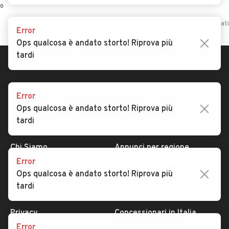
0
Home
Autobus
Toscana
Firenze
Vicchio
Autobus usati 
Error
Ops qualcosa è andato storto! Riprova più
tardi
Error
Ops qualcosa è andato storto! Riprova più
tardi
AUTOMOBILE.IT
ESPLORA
Chi Siamo
Annunci per regione
Error
Serve aiuto?
Marche e Modelli
Ops qualcosa è andato storto! Riprova più
Dati identificativi
Tutte le auto usate
tardi
Condizioni generali
Tipi di veicoli
Privacy
Concessionari in Italia
Error