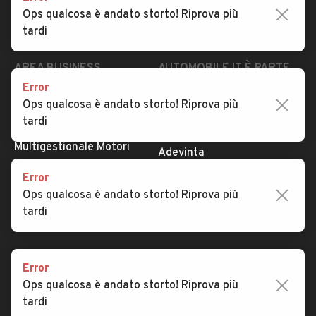
Impostazioni Privacy
Articoli del Magazine
Ops qualcosa è andato storto! Riprova più
Security
Valutazione auto
tardi
AREA BUSINESS
AUTOMOBILE.IT È PARTE
DI ADEVINTA
Error
Registrazione
Ops qualcosa è andato storto! Riprova più
concessionario
subito.it
tardi
Area Business
mobile.de
Multigestionale Motori
Adevinta
Error
Ops qualcosa è andato storto! Riprova più
SEGUICI
tardi
Error
Copyright © 2023 Marktplaats B.V. Tutti i diritti riservati.
Ops qualcosa è andato storto! Riprova più
Marktplaats B.V. - P.IVA 803.603.307.B.01
tardi