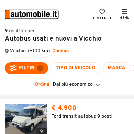
MENU
PREFERITI
CERCA
9
risultati
per
Autobus usati e nuovi a Vicchio
VENDI
Auto
MAGAZINE
Auto usate
ACCEDI
Auto Km 0
Auto Nuove
Ordina:
Dal più economico
Noleggio a lungo termine
Auto d'epoca
€ 4.900
Moto
Ford transit autobus 9 posti
Camper
9