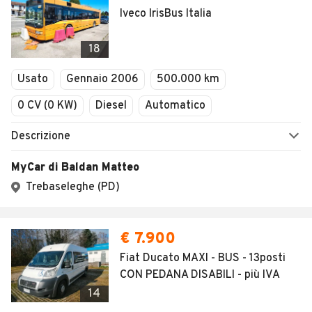
Iveco IrisBus Italia
18
Usato
Gennaio 2006
500.000 km
0 CV (0 KW)
Diesel
Automatico
Descrizione
MyCar di Baldan Matteo
Trebaseleghe (PD)
€ 7.900
Fiat Ducato MAXI - BUS - 13posti
CON PEDANA DISABILI - più IVA
14