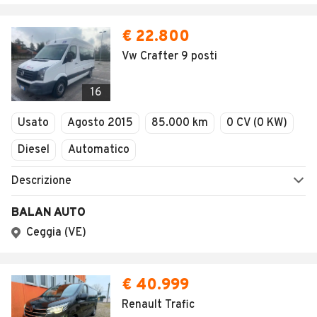
€ 22.800
Vw Crafter 9 posti
16
Usato
Agosto 2015
85.000 km
0 CV (0 KW)
Diesel
Automatico
Descrizione
BALAN AUTO
Ceggia (VE)
€ 40.999
Renault Trafic