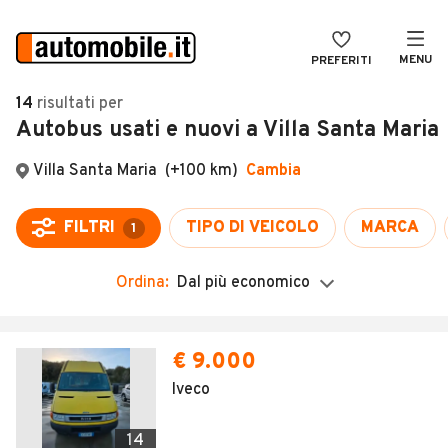
MENU
PREFERITI
CERCA
14
risultati
per
Autobus usati e nuovi a Villa Santa Maria
VENDI
Auto
MAGAZINE
Auto usate
Villa Santa Maria
(+100 km)
Cambia
ACCEDI
Auto Km 0
FILTRI
TIPO DI VEICOLO
MARCA
1
Auto Nuove
Ordina:
Dal più economico
Noleggio a lungo termine
Auto d'epoca
€ 9.000
Moto
Iveco
Camper
14