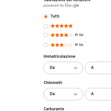
Valutazione del venditore
Tutti
in su
in su
Immatricolazione
Chilometri
Carburante