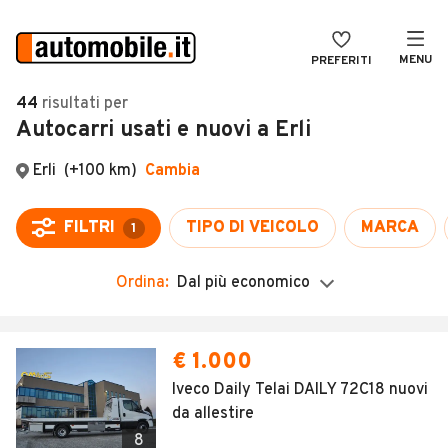
MENU
PREFERITI
CERCA
44
risultati
per
Autocarri usati e nuovi a Erli
VENDI
Auto
MAGAZINE
Auto usate
ACCEDI
Auto Km 0
Auto Nuove
Ordina:
Dal più economico
Noleggio a lungo termine
Auto d'epoca
€ 1.000
Moto
Iveco Daily Telai DAILY 72C18 nuovi
da allestire
Camper
8