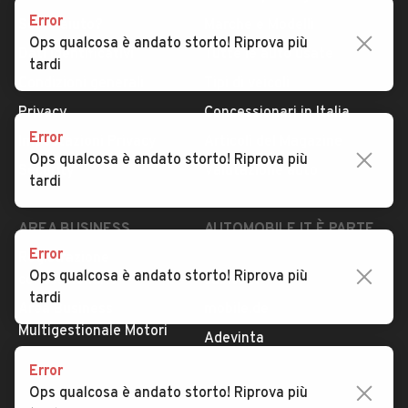
Error
Serve aiuto?
Marche e Modelli
Ops qualcosa è andato storto! Riprova più
Dati identificativi
Tutte le auto usate
tardi
Condizioni generali
Tipi di veicoli
Privacy
Concessionari in Italia
Error
Impostazioni Privacy
Articoli del Magazine
Ops qualcosa è andato storto! Riprova più
Security
Valutazione auto
tardi
AREA BUSINESS
AUTOMOBILE.IT È PARTE
DI ADEVINTA
Error
Registrazione
Ops qualcosa è andato storto! Riprova più
concessionario
subito.it
tardi
Area Business
mobile.de
Multigestionale Motori
Adevinta
Error
Ops qualcosa è andato storto! Riprova più
SEGUICI