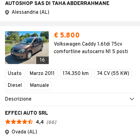
AUTOSHOP SAS DI TAHA ABDERRAHMANE
Alessandria (AL)
€ 5.800
Volkswagen Caddy 1.6tdi 75cv
comfortline autocarro N1 5 posti
16
Usato
Marzo 2011
174.350 km
74 CV (55 KW)
Diesel
Manuale
Descrizione
EFFECI AUTO SRL
4,4
(
66
)
Ovada (AL)