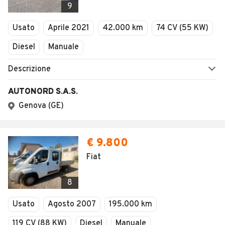
9
Usato
Aprile 2021
42.000 km
74 CV (55 KW)
Diesel
Manuale
Descrizione
AUTONORD S.A.S.
Genova (GE)
€ 9.800
Fiat
8
Usato
Agosto 2007
195.000 km
119 CV (88 KW)
Diesel
Manuale