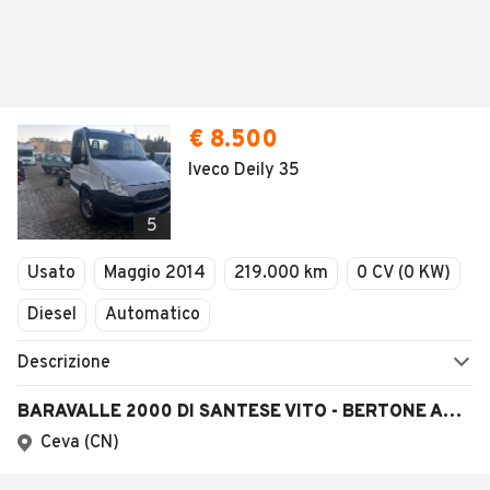
€ 8.500
Iveco Deily 35
5
Usato
Maggio 2014
219.000 km
0 CV (0 KW)
Diesel
Automatico
Descrizione
BARAVALLE 2000 DI SANTESE VITO - BERTONE ANDREA & C. S.R.L.
Ceva (CN)