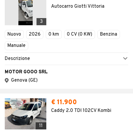
Autocarro Giotti Vittoria
3
Nuovo
2026
0 km
0 CV (0 KW)
Benzina
Manuale
Descrizione
MOTOR GOOO SRL
Genova (GE)
€ 11.900
Caddy 2.0 TDI 102CV Kombi
11