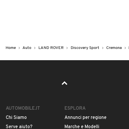
Non hai il numero di targa? Cercalo nelle foto del veicolo
o contatta
il venditore al telefono
o
via e-mail
per
riceverlo.
Home
Auto
LAND ROVER
Discovery Sport
Cremona
AUTOMOBILE.IT
ESPLORA
Chi Siamo
Annunci per regione
Pubblicità
Serve aiuto?
Marche e Modelli