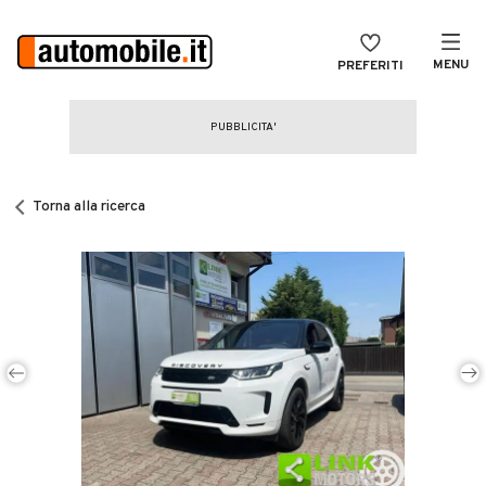
MENU
PREFERITI
CERCA
VENDI
Auto
MAGAZINE
Auto usate
Torna alla ricerca
ACCEDI
Auto Km 0
Auto Nuove
Noleggio a lungo termine
Auto d'epoca
Moto
Camper