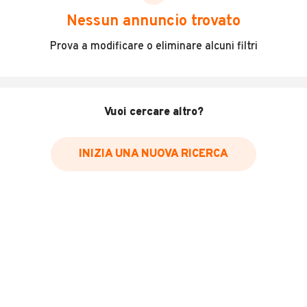
scegliere in modo trasparente e sicuro, come:
Nessun annuncio trovato
Incidenti in cui è stato coinvolto il veicolo
Prova a modificare o eliminare alcuni filtri
L'ultima lettura del contachilometri
Data e luogo di immatricolazione
Data e luogo delle revisioni effettuate
Vuoi cercare altro?
Importazioni
INIZIA UNA NUOVA RICERCA
Inserisci il numero di targa per verificare la disponibilità
del report.
Per saperne di più su CARFAX visita
il sito web
VERIFICA DISPONIBILITÀ REPORT