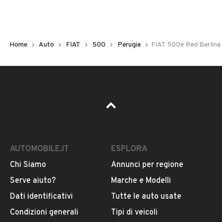
Marca
FIAT
Home
Auto
FIAT
500
Perugia
FIAT 500e Red Berlina
Modello
500
Versione
500 Red Berlina 23,65 kWh
Carburante
VEDI TUTTI
Elettrico
AUTOMOBILE.IT
ESPLORA
Chi Siamo
Annunci per regione
Immatricolazione
VENDITORE
Serve aiuto?
Marche e Modelli
2026
Dati identificativi
Tutte le auto usate
MARCHI AUTO
Condizioni generali
Tipi di veicoli
Potenza