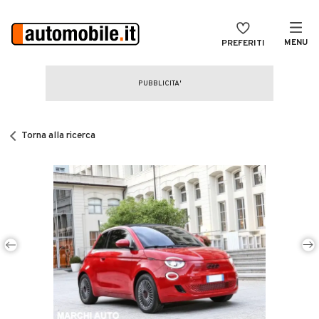
MENU
PREFERITI
CERCA
VENDI
Auto
MAGAZINE
Auto usate
Torna alla ricerca
ACCEDI
Auto Km 0
Auto Nuove
Noleggio a lungo termine
Auto d'epoca
Moto
Camper