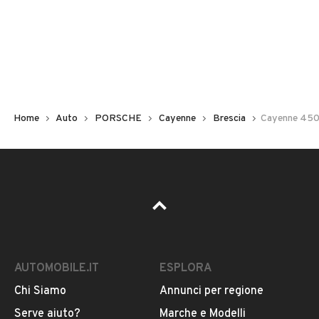
Non hai il numero di targa? Cercalo nelle foto del veicolo
o contatta
il venditore al telefono
o
via e-mail
per
riceverlo.
Home
Auto
PORSCHE
Cayenne
Brescia
Cayenne 450
AUTOMOBILE.IT
ESPLORA
Chi Siamo
Annunci per regione
Pubblicità
Serve aiuto?
Marche e Modelli