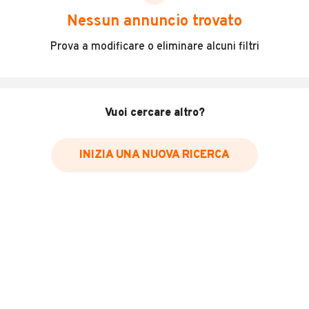
scegliere in modo trasparente e sicuro, come:
Nessun annuncio trovato
Incidenti in cui è stato coinvolto il veicolo
Prova a modificare o eliminare alcuni filtri
L'ultima lettura del contachilometri
Data e luogo di immatricolazione
Data e luogo delle revisioni effettuate
Vuoi cercare altro?
Importazioni
INIZIA UNA NUOVA RICERCA
Inserisci il numero di targa per verificare la disponibilità
del report.
Per saperne di più su CARFAX visita
il sito web
VERIFICA DISPONIBILITÀ REPORT