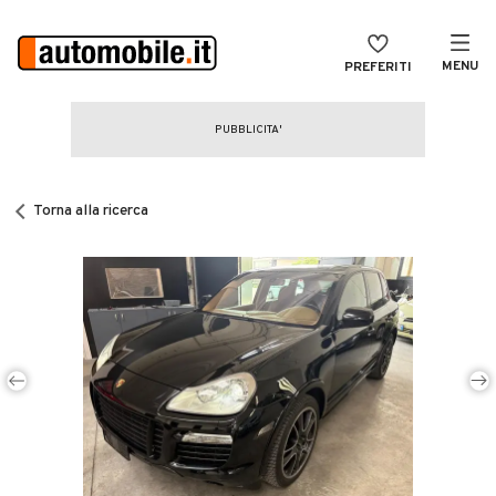
MENU
PREFERITI
CERCA
VENDI
Auto
MAGAZINE
Auto usate
Torna alla ricerca
ACCEDI
Auto Km 0
Auto Nuove
Noleggio a lungo termine
Auto d'epoca
Moto
Camper