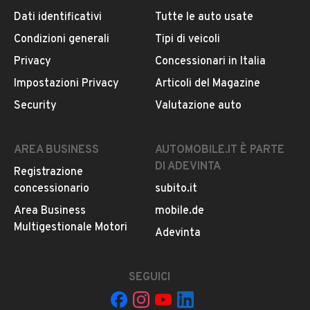
Dati identificativi
Tutte le auto usate
Condizioni generali
Tipi di veicoli
DESCRIZIONE
Privacy
Concessionari in Italia
Porsche Cayenne S 4.5i v8 250 Kw – 340 Cv – SOLI
Impostazioni Privacy
Articoli del Magazine
120.460 Km ORIGINALI.
Security
Valutazione auto
• ESTERNI: VERNICE NERO / TETTO APRIBILE E
PANORAMICO ELETTRICO
• INTERNI: PELLE BEIGE A CONTRASTO
AREA BUSINESS
AUTOMOBILE.IT È PARTE
DI ADEVINTA
Registrazione
EQUIPAGGIAMENTO:
concessionario
subito.it
• Sedili sportivi
Area Business
mobile.de
• Porsche Active Suspension Management /Normal
Multigestionale Motori
LEGGI TUTTO
Adevinta
Sport
• Porsche Dynamic Light System (PDLS)
• Cerchi in lega 21”
SEGUICI
INFORMAZIONI VEICOLO
• Cruise control
• Sospensioni pneumatiche autolivellanti