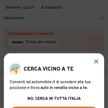
Benzina - Euro 5
Automatico
Descrizione
Certificazioni e Garanzie
Storia del veicolo
CENTRO AUTO DI CARACCIOLO ITALIA &amp; C. S.A.S.
Gioiosa Ionica (RC)
CERCA VICINO A TE
€ 29.900
Consenti ad automobile.it di accedere alla tua
posizione e trova
auto in vendita vicino a te
.
Porsche Macan 3.0 S Diesel
NO, CERCA IN TUTTA ITALIA
9