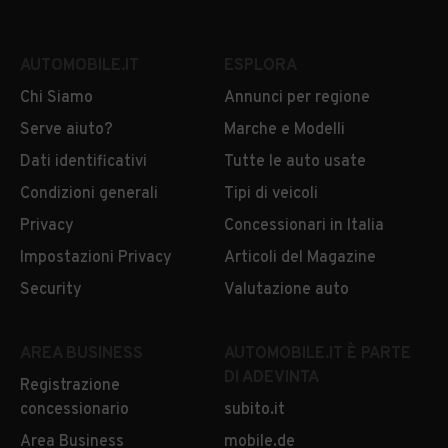
AUTOMOBILE.IT
ESPLORA
Chi Siamo
Annunci per regione
Serve aiuto?
Marche e Modelli
Dati identificativi
Tutte le auto usate
Condizioni generali
Tipi di veicoli
Privacy
Concessionari in Italia
Impostazioni Privacy
Articoli del Magazine
Security
Valutazione auto
AREA BUSINESS
AUTOMOBILE.IT È PARTE
DI ADEVINTA
Registrazione
concessionario
subito.it
Area Business
mobile.de