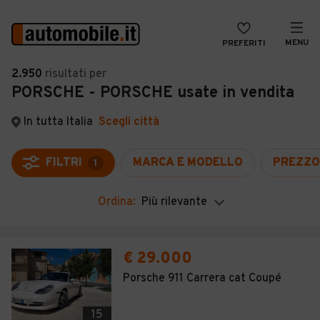
MENU
PREFERITI
CERCA
2.950
risultati
per
PORSCHE - PORSCHE usate in vendita
VENDI
Auto
MAGAZINE
Auto usate
In tutta Italia
Scegli città
ACCEDI
Auto Km 0
FILTRI
MARCA E MODELLO
PREZZO
1
Auto Nuove
Ordina:
Più rilevante
Noleggio a lungo termine
Auto d'epoca
€ 29.000
Moto
Porsche 911 Carrera cat Coupé
Camper
15