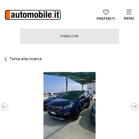
MENU
PREFERITI
CERCA
VENDI
Auto
MAGAZINE
Auto usate
Torna alla ricerca
ACCEDI
Auto Km 0
Auto Nuove
Noleggio a lungo termine
Auto d'epoca
Moto
Camper