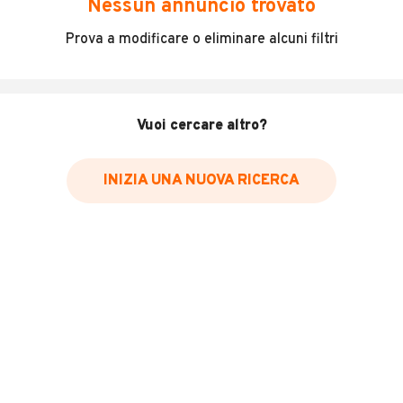
Nessun annuncio trovato
Incidenti in cui è stato coinvolto il veicolo
Prova a modificare o eliminare alcuni filtri
L'ultima lettura del contachilometri
Data e luogo di immatricolazione
Data e luogo delle revisioni effettuate
Vuoi cercare altro?
Importazioni
INIZIA UNA NUOVA RICERCA
Inserisci il numero di targa per verificare la disponibilità
del report.
Per saperne di più su CARFAX visita
il sito web
VERIFICA DISPONIBILITÀ REPORT