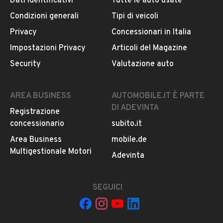
Dati identificativi
Tutte le auto usate
Condizioni generali
Tipi di veicoli
DESCRIZIONE
Privacy
Concessionari in Italia
Nessun vincolo di finanziamento.
Impostazioni Privacy
Articoli del Magazine
Possibilità di finanziamenti personalizzati anche senza
Security
Valutazione auto
anticipo.
Accettiamo permute.
Compriamo Auto.
AREA BUSINESS
AUTOMOBILE.IT È PARTE
DI ADEVINTA
Registrazione
concessionario
subito.it
INFORMAZIONI VEICOLO
Area Business
mobile.de
DATI BASE
CONSUMI
ESTETICA E CONDIZ
Multigestionale Motori
Adevinta
Tipologia
SEGUICI
USATO
Marca