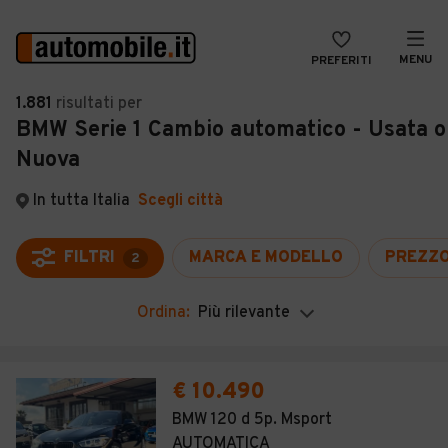
MENU
PREFERITI
CERCA
1.881
risultati
per
BMW Serie 1 Cambio automatico - Usata o
VENDI
Auto
Nuova
MAGAZINE
Auto usate
In tutta Italia
Scegli città
ACCEDI
Auto Km 0
Auto Nuove
FILTRI
MARCA E MODELLO
PREZZ
2
Noleggio a lungo termine
Ordina:
Più rilevante
Auto d'epoca
Moto
€ 10.490
Camper
BMW 120 d 5p. Msport
AUTOMATICA