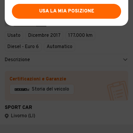
Bmw 116d M Sport
USA LA MIA POSIZIONE
8
Usato
Dicembre 2017
177.000 km
Diesel - Euro 6
Automatico
Descrizione
Certificazioni e Garanzie
Storia del veicolo
SPORT CAR
Livorno (LI)