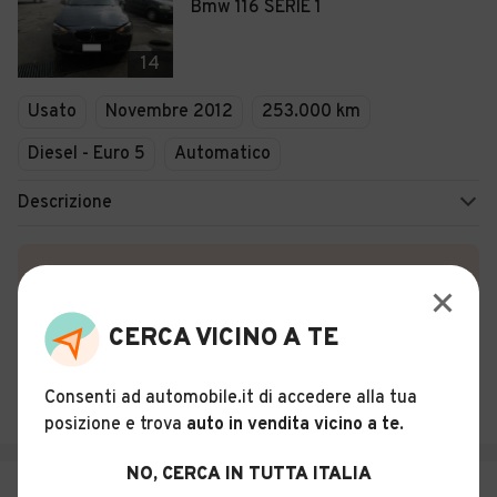
Bmw 116 SERIE 1
14
Usato
Novembre 2012
253.000 km
Diesel - Euro 5
Automatico
Descrizione
Certificazioni e Garanzie
Storia del veicolo
CERCA VICINO A TE
POLVERINO VINCENZO
Consenti ad automobile.it di accedere alla tua
Torre del Greco (NA)
posizione e trova
auto in vendita vicino a te
.
NO, CERCA IN TUTTA ITALIA
€ 12.690