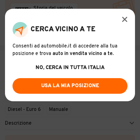
Storia del veicolo
AUTOHERO ITALIA VENEZIA
CERCA VICINO A TE
Venezia (VE)
Consenti ad automobile.it di accedere alla tua
posizione e trova
auto in vendita vicino a te
.
€ 17.199
NO, CERCA IN TUTTA ITALIA
BMW X1 xDrive20d Msport
18
USA LA MIA POSIZIONE
Usato
Novembre 2015
88.713 km
Diesel - Euro 6
Manuale
Descrizione