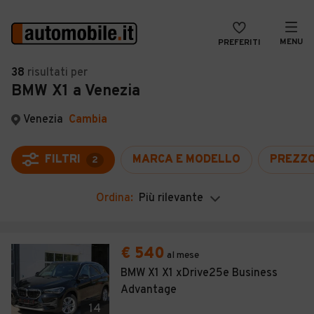
MENU
PREFERITI
CERCA
38
risultati
per
BMW X1 a Venezia
VENDI
Auto
MAGAZINE
Auto usate
Venezia
Cambia
ACCEDI
Auto Km 0
FILTRI
MARCA E MODELLO
PREZZ
2
Auto Nuove
Ordina:
Più rilevante
Noleggio a lungo termine
Auto d'epoca
€ 540
al mese
Moto
BMW X1 X1 xDrive25e Business
Advantage
Camper
14