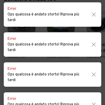
Error
Ops qualcosa è andato storto! Riprova più
tardi
€ 4.950
€ 1.800
€ 3.900
Error
Ops qualcosa è andato storto! Riprova più
Fiat Panda 1.2
Ford Focus 1.6i
Citroen C4
tardi
EasyPower
16V cat 5p.
Picasso 1.
Lounge
Ambiente
7posti 20
Uboldo (VA)
Lurate Caccivio (CO)
Error
Ops qualcosa è andato storto! Riprova più
VEDI TUTTE
tardi
Error
Cerca altri risultati
Ops qualcosa è andato storto! Riprova più