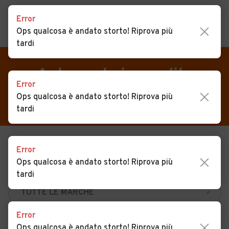
Error
Ops qualcosa è andato storto! Riprova più
MENU
PREFERITI
tardi
CERCA
VENDI
Auto
Auto usate in vendita
Error
MAGAZINE
Auto usate
Boffalora d'Adda
Ops qualcosa è andato storto! Riprova più
ACCEDI
Auto Km 0
tardi
Auto Nuove
USATO
NUOVO
Noleggio a lungo termine
Error
Ops qualcosa è andato storto! Riprova più
KM 0
NOLEGGIO
Auto d'epoca
tardi
Moto
Camper
Error
Ops qualcosa è andato storto! Riprova più