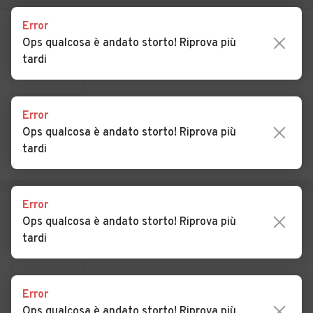
Auto usate San Rocco al
Auto usate Sant'Angelo
Porto
Lodigiano
Error
Ops qualcosa è andato storto! Riprova più
Auto usate Santo Stefano
Auto usate Secugnago
tardi
Lodigiano
Auto usate Senna Lodigiana
Auto usate Somaglia
Error
Auto usate Sordio
Auto usate Tavazzano con
Ops qualcosa è andato storto! Riprova più
Villavesco
tardi
Auto usate Terranova dei
Auto usate Turano
Passerini
Lodigiano
Error
Auto usate Valera Fratta
Auto usate Villanova del
Ops qualcosa è andato storto! Riprova più
Sillaro
tardi
Auto usate Zelo Buon
Persico
Error
Ops qualcosa è andato storto! Riprova più