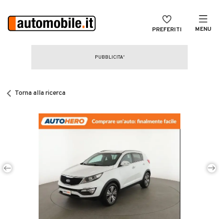
MENU
PREFERITI
CERCA
VENDI
Auto
MAGAZINE
Auto usate
Torna alla ricerca
ACCEDI
Auto Km 0
Auto Nuove
Noleggio a lungo termine
Auto d'epoca
Moto
Camper