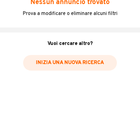
Nessun annuncio trovato
Incidenti in cui è stato coinvolto il veicolo
Prova a modificare o eliminare alcuni filtri
L'ultima lettura del contachilometri
Data e luogo di immatricolazione
Data e luogo delle revisioni effettuate
Vuoi cercare altro?
Importazioni
INIZIA UNA NUOVA RICERCA
Inserisci il numero di targa per verificare la disponibilità
del report.
Per saperne di più su CARFAX visita
il sito web
VERIFICA DISPONIBILITÀ REPORT