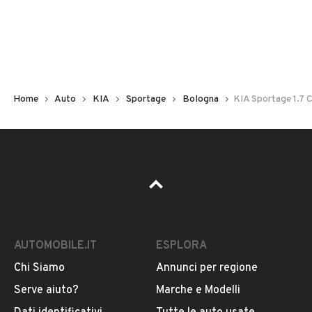
Non hai il numero di targa? Cercalo nelle foto del veicolo
o contatta
il venditore al telefono
o
via e-mail
per
riceverlo.
Home
Auto
KIA
Sportage
Bologna
KIA Sportage 1.7 
AUTOMOBILE.IT
ESPLORA
Chi Siamo
Annunci per regione
Pubblicità
Serve aiuto?
Marche e Modelli