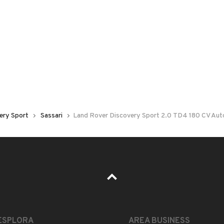
 nelle foto del veicolo o contatta
GU
per riceverlo.
ondizioni, auto sempre seguita e in ordine. Super
lle, volante riscaldabile, 8 telecamere parcheggio ,
ery Sport
Sassari
Land Rover Discovery Sport 2.0 TD4 180 CV Aut
 , neve , sabbia. Disponibile a qualsiasi prova.
ESTETICA E CONDIZIONI
ACCESSORI
ESPLORA
AREA BUSINESS