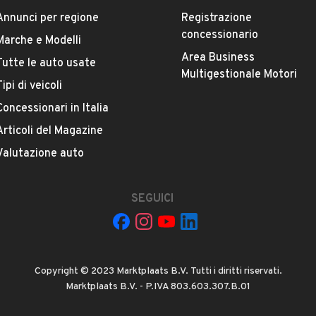
Marca
Annunci per regione
Registrazione
LAND ROVER
concessionario
Marche e Modelli
Area Business
Tutte le auto usate
Versione
Multigestionale Motori
Tipi di veicoli
Discovery Sport 2.0 TD4 180 Bus. Ed. Pr.
Concessionari in Italia
Chilometri
Articoli del Magazine
221.000
Valutazione auto
Potenza
VEDI TUTTI
SEGUICI
132 kW (179 CV)
Numero di porte
4 o 5 porte
Copyright © 2023 Marktplaats B.V. Tutti i diritti riservati.
Marktplaats B.V. - P.IVA 803.603.307.B.01
I ZONCU GIOVANNI
Cilindrata