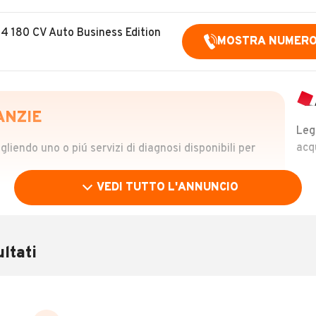
4 180 CV Auto Business Edition
MOSTRA NUMER
ANZIE
Leg
acq
iendo uno o piú servizi di diagnosi disponibili per
VEDI TUTTO L'ANNUNCIO
OLO
 €
ltati
verificare la storia del veicolo semplicemente