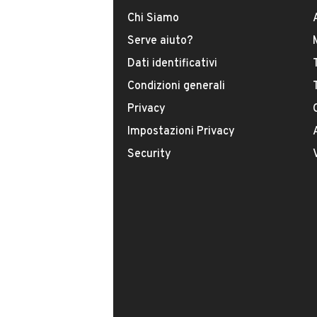
Tipologia
Chi Siamo
USATO
Serve aiuto?
Dati identificativi
Modello
Condizioni generali
Discovery Sport
Privacy
Carburante
Impostazioni Privacy
Diesel
Security
Immatricolazione
Aprile 2016
Cambio
VENDITORE
Cambio automatico
ZONCU AUTOSERVIZI D
Numero di posti
Iscritto da 1 anno