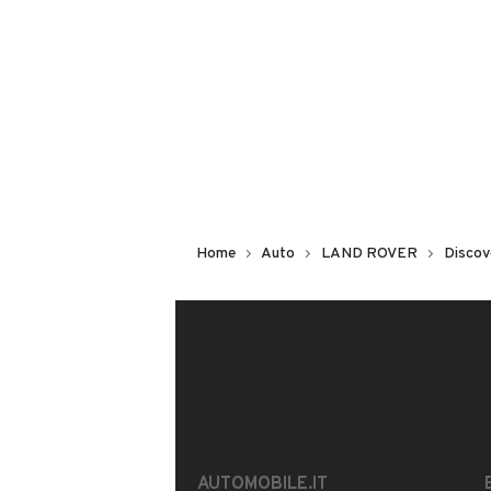
Non hai il numero di targa? Cercalo
il venditore al telefono
o
via e-mail
DESCRIZIONE
Land Rover Discovery in buonissime c
accessoriata, sedili riscaldabili in pe
Home
Auto
LAND ROVER
Discov
modalità differenti per alsfalto ,terra
Per info
MOSTRA NUMERO
INFORMAZIONI VEICOLO
DATI BASE
CONSUMI
AUTOMOBILE.IT