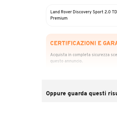
Land Rover Discovery Sport 2.0 TD
Premium
CERTIFICAZIONI E GAR
Acquista in completa sicurezza scegl
questo annuncio.
STORIA DEL VEIC
Richiedi da 39,99
Sponsorizzato
Oppure guarda questi risu
Attraverso il report CARFAX potrai 
utilizzando il numero di targa.