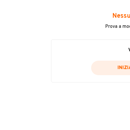
Avrai accesso a tutte le informazio
e sicuro, come:
Nessu
Incidenti in cui è stato coinvolto
Prova a modi
L'ultima lettura del contachilo
Data e luogo di immatricolazio
Data e luogo delle revisioni ef
Importazioni
INIZ
Inserisci il numero di targa per verif
Per saperne di più su CARFAX visit
VERIFIC