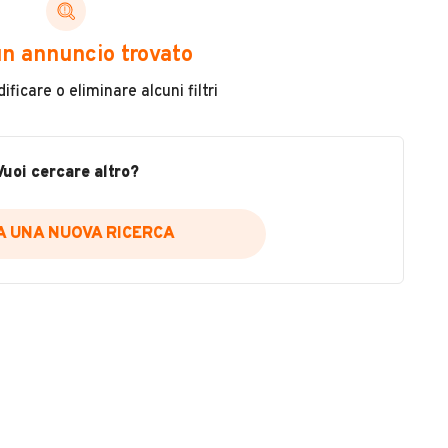
ni di cui necessiti per scegliere in modo trasparente
n annuncio trovato
 il veicolo
ficare o eliminare alcuni filtri
metri
ne
fettuate
Vuoi cercare altro?
IA UNA NUOVA RICERCA
icare la disponibilità del report.
a
il sito web
A DISPONIBILITÀ REPORT