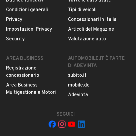
Dati identificativi
Tutte le auto usate
Condizioni generali
Tipi di veicoli
DESCRIZIONE
Privacy
Concessionari in Italia
[Rif. 22941323]
Impostazioni Privacy
Articoli del Magazine
GC801FS
Security
Valutazione auto
Prezzo IVA e Passaggio di proprietà esclusi .
AREA BUSINESS
AUTOMOBILE.IT È PARTE
DI ADEVINTA
Registrazione
concessionario
subito.it
SERRATURE SUPPLEMENTARI
Area Business
mobile.de
RUOTA DI SCORTA
Multigestionale Motori
LEGGI TUTTO
Adevinta
3 POSTI VIAGGIO
RADIO
BLUETOOTH
SEGUICI
INFORMAZIONI VEICOLO
USB
CLIMA
DATI BASE
CONSUMI
ESTETICA E CONDIZ
PORTATA OMOLOGATA 830 KG