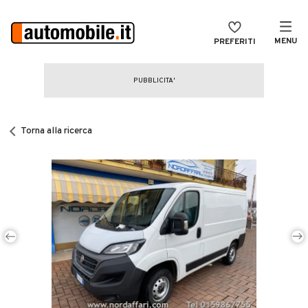
MENU
PREFERITI
CERCA
VENDI
Auto
MAGAZINE
Auto usate
Torna alla ricerca
ACCEDI
Auto Km 0
Auto Nuove
Noleggio a lungo termine
Auto d'epoca
Moto
Camper