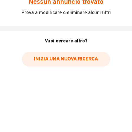
Nessun annuncio trovato
Incidenti in cui è stato coinvolto il veicolo
Prova a modificare o eliminare alcuni filtri
L'ultima lettura del contachilometri
Data e luogo di immatricolazione
Data e luogo delle revisioni effettuate
Vuoi cercare altro?
Importazioni
INIZIA UNA NUOVA RICERCA
Inserisci il numero di targa per verificare la disponibilità
del report.
Per saperne di più su CARFAX visita
il sito web
VERIFICA DISPONIBILITÀ REPORT