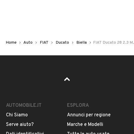
Non hai il numero di targa? Cercalo nelle foto del veicolo
o contatta
il venditore al telefono
o
via e-mail
per
riceverlo.
Home
Auto
FIAT
Ducato
Biella
FIAT Ducato 28 2.3 
AUTOMOBILE.IT
ESPLORA
Chi Siamo
Annunci per regione
Pubblicità
Serve aiuto?
Marche e Modelli