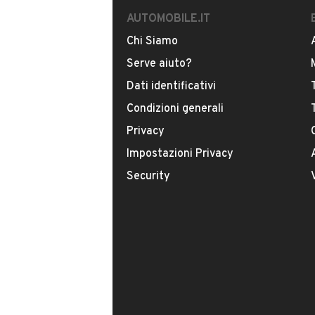
INFORMAZIONI VEICOLO
AUTOMOBILE.IT
Chi Siamo
DATI BASE
CONSUMI
Serve aiuto?
Dati identificativi
Tipologia
USATO
Condizioni generali
Privacy
Modello
Impostazioni Privacy
Celica
Security
Carburante
Benzina
Immatricolazione
Settembre 1994