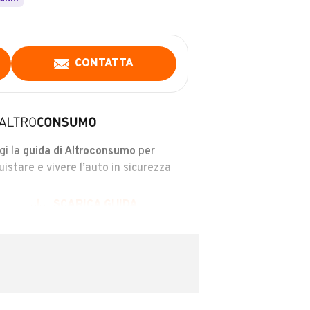
CONTATTA
gi la
guida di Altroconsumo
per
uistare e vivere l’auto in sicurezza
SCARICA GUIDA