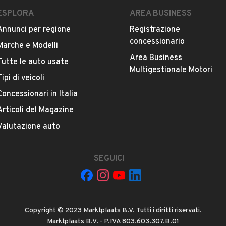
ESPLORA
AREA BUSINESS
Annunci per regione
Registrazione
ESTETICA E CONDIZIONI
ACCESSORI
concessionario
Marche e Modelli
Area Business
Tutte le auto usate
Marca
Multigestionale Motori
TOYOTA
Tipi di veicoli
Concessionari in Italia
Versione
Articoli del Magazine
Celica 2.0 turbo 16V Coupé GT-Four
Valutazione auto
Chilometri
SEGUICI
169.684
Potenza
VEDI TUTTI
178 kW (242 CV)
Copyright © 2023 Marktplaats B.V. Tutti i diritti riservati.
Marktplaats B.V. - P.IVA 803.603.307.B.01