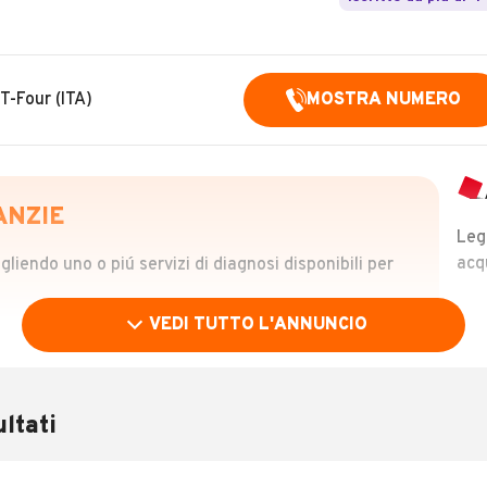
T-Four (ITA)
MOSTRA NUMERO
ANZIE
Leg
acq
iendo uno o piú servizi di diagnosi disponibili per
VEDI TUTTO L'ANNUNCIO
OLO
 €
ltati
verificare la storia del veicolo semplicemente