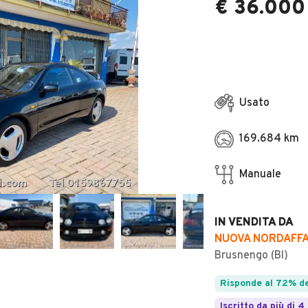
€ 36.000
Usato
169.684 km
Manuale
IN VENDITA DA
NUOVA NORDAFFAR
Brusnengo (BI)
Risponde al 72% de
Iscritto da più di 4