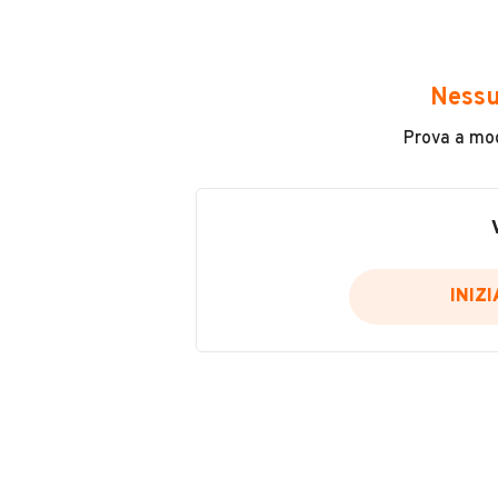
Avrai accesso a tutte le informazio
e sicuro, come:
Nessu
Incidenti in cui è stato coinvolto
Prova a modi
L'ultima lettura del contachilo
Data e luogo di immatricolazio
Data e luogo delle revisioni ef
Importazioni
INIZ
Inserisci il numero di targa per verif
Per saperne di più su CARFAX visit
VERIFIC