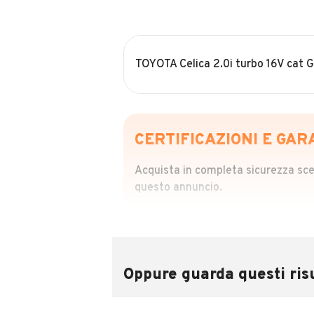
TOYOTA Celica 2.0i turbo 16V cat G
CERTIFICAZIONI E GAR
Acquista in completa sicurezza scegl
questo annuncio.
STORIA DEL VEIC
Richiedi da 39,99
Sponsorizzato
Oppure guarda questi risu
Attraverso il report CARFAX potrai 
utilizzando il numero di targa.