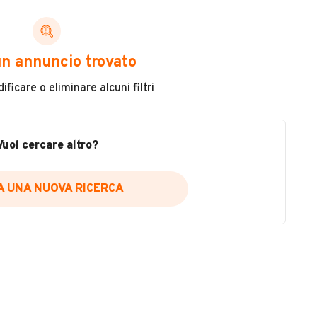
ni di cui necessiti per scegliere in modo trasparente
n annuncio trovato
 il veicolo
ficare o eliminare alcuni filtri
metri
ne
fettuate
Vuoi cercare altro?
IA UNA NUOVA RICERCA
icare la disponibilità del report.
a
il sito web
A DISPONIBILITÀ REPORT