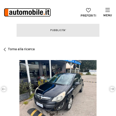
MENU
PREFERITI
CERCA
VENDI
Auto
MAGAZINE
Auto usate
Torna alla ricerca
ACCEDI
Auto Km 0
Auto Nuove
Noleggio a lungo termine
Auto d'epoca
Moto
Camper