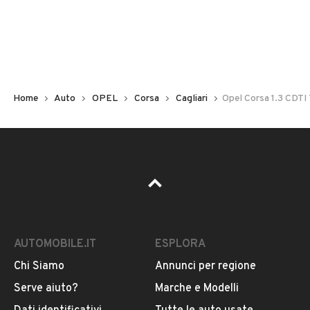
Non hai il numero di targa? Cercalo nelle foto del veicolo
o contatta
il venditore al telefono
o
via e-mail
per
riceverlo.
Home
Auto
OPEL
Corsa
Cagliari
Opel Corsa 1.3 CDTI 
AUTOMOBILE.IT
ESPLORA
Chi Siamo
Annunci per regione
Pubblicità
Serve aiuto?
Marche e Modelli