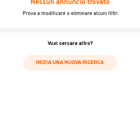
Nessun annuncio trovato
Incidenti in cui è stato coinvolto il veicolo
Prova a modificare o eliminare alcuni filtri
L'ultima lettura del contachilometri
Data e luogo di immatricolazione
Data e luogo delle revisioni effettuate
Vuoi cercare altro?
Importazioni
INIZIA UNA NUOVA RICERCA
Inserisci il numero di targa per verificare la disponibilità
del report.
Per saperne di più su CARFAX visita
il sito web
VERIFICA DISPONIBILITÀ REPORT