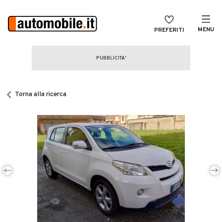
MENU
PREFERITI
CERCA
VENDI
Auto
MAGAZINE
Auto usate
Torna alla ricerca
ACCEDI
Auto Km 0
Auto Nuove
Noleggio a lungo termine
Auto d'epoca
Moto
Camper