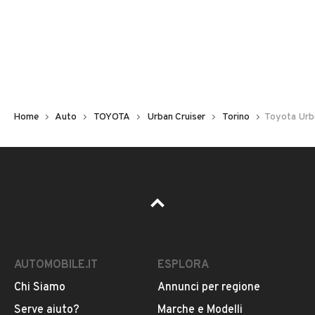
Non hai il numero di targa? Cercalo nelle foto del veicolo
o contatta
il venditore al telefono
o
via e-mail
per
riceverlo.
Home
Auto
TOYOTA
Urban Cruiser
Torino
Toyota Urb
AUTOMOBILE.IT
ESPLORA
Chi Siamo
Annunci per regione
Pubblicità
Serve aiuto?
Marche e Modelli