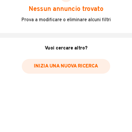
scegliere in modo trasparente e sicuro, come:
Nessun annuncio trovato
Incidenti in cui è stato coinvolto il veicolo
Prova a modificare o eliminare alcuni filtri
L'ultima lettura del contachilometri
Data e luogo di immatricolazione
Data e luogo delle revisioni effettuate
Vuoi cercare altro?
Importazioni
INIZIA UNA NUOVA RICERCA
Inserisci il numero di targa per verificare la disponibilità
del report.
Per saperne di più su CARFAX visita
il sito web
VERIFICA DISPONIBILITÀ REPORT