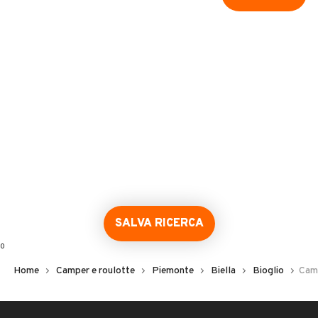
SALVA RICERCA
0
Home
Camper e roulotte
Piemonte
Biella
Bioglio
Camp