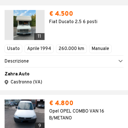
€ 4.500
Fiat Ducato 2.5 6 posti
11
Usato
Aprile 1994
260.000 km
Manuale
Descrizione
Zahra Auto
Castronno (VA)
€ 4.800
Opel OPEL COMBO VAN 16
B/METANO
9