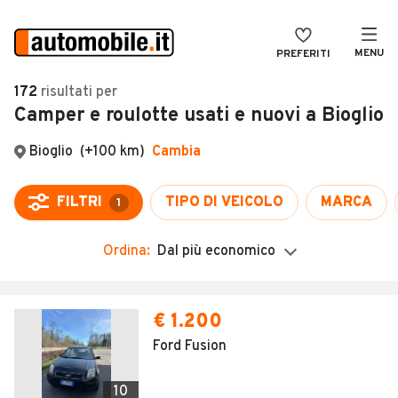
MENU
PREFERITI
CERCA
172
risultati
per
Camper e roulotte usati e nuovi a Bioglio
VENDI
Auto
MAGAZINE
Auto usate
ACCEDI
Auto Km 0
Auto Nuove
Ordina:
Dal più economico
Noleggio a lungo termine
Auto d'epoca
€ 1.200
Moto
Ford Fusion
Camper
10