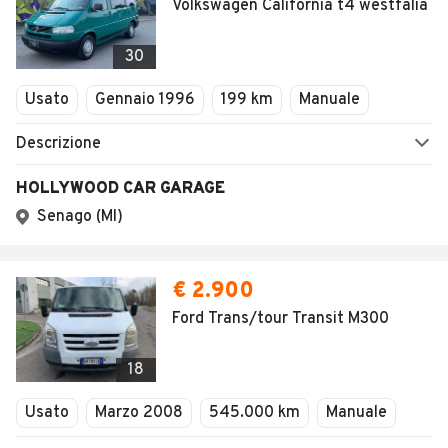
Volkswagen California t4 westfalia
30
Usato
Gennaio 1996
199 km
Manuale
Descrizione
HOLLYWOOD CAR GARAGE
Senago (MI)
€ 2.900
Ford Trans/tour Transit M300
18
Usato
Marzo 2008
545.000 km
Manuale