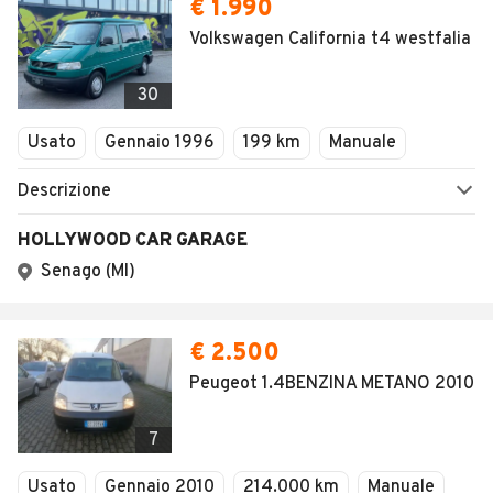
€ 1.990
Volkswagen California t4 westfalia
30
Usato
Gennaio 1996
199 km
Manuale
Descrizione
HOLLYWOOD CAR GARAGE
Senago (MI)
€ 2.500
Peugeot 1.4BENZINA METANO 2010
7
Usato
Gennaio 2010
214.000 km
Manuale