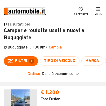
MENU
PREFERITI
CERCA
171
risultati
per
Camper e roulotte usati e nuovi a
VENDI
Auto
Buguggiate
MAGAZINE
Auto usate
ACCEDI
Auto Km 0
Auto Nuove
Noleggio a lungo termine
Ordina:
Dal più economico
Auto d'epoca
Moto
€ 1.200
Camper
Ford Fusion