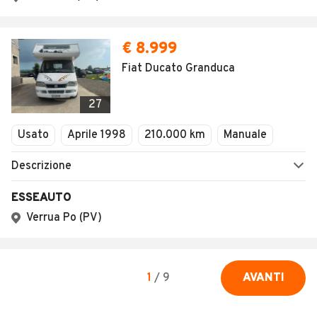
€ 8.999
Fiat Ducato Granduca
27
Usato
Aprile 1998
210.000 km
Manuale
Descrizione
ESSEAUTO
Verrua Po (PV)
1
/
9
AVANTI