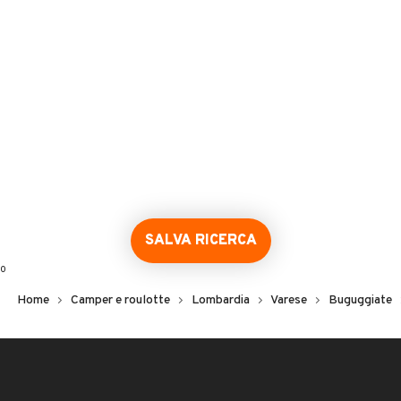
SALVA RICERCA
0
Home
Camper e roulotte
Lombardia
Varese
Buguggiate