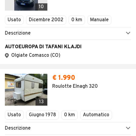
Veicoli Commerciali
10
Concessionari
Usato
Dicembre 2002
0 km
Manuale
Descrizione
AUTOEUROPA DI TAFANI KLAJDI
Olgiate Comasco (CO)
€ 1.990
Roulotte Elnagh 320
13
Usato
Giugno 1978
0 km
Automatico
Descrizione