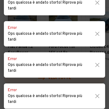
Ops qualcosa è andato storto! Riprova più
tardi
Error
Ops qualcosa è andato storto! Riprova più
tardi
€ 4.950
€ 1.800
€ 3.900
Fiat Panda 1.2
Ford Focus 1.6i
Citroen C4
EasyPower
16V cat 5p.
Picasso 1.
Lounge
Ambiente
7posti 20
Error
Uboldo (VA)
Lurate Caccivio (CO)
Ops qualcosa è andato storto! Riprova più
tardi
VEDI TUTTE
Error
Ops qualcosa è andato storto! Riprova più
tardi
Cerca altri risultati