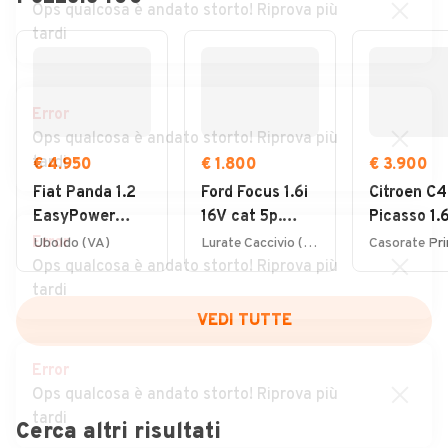
Ops qualcosa è andato storto! Riprova più
tardi
Error
Ops qualcosa è andato storto! Riprova più
tardi
€ 4.950
€ 1.800
€ 3.900
Fiat Panda 1.2
Ford Focus 1.6i
Citroen C4
EasyPower
16V cat 5p.
Picasso 1.
Lounge
Ambiente
7posti 20
Error
Uboldo (VA)
Lurate Caccivio (CO)
Ops qualcosa è andato storto! Riprova più
tardi
VEDI TUTTE
Error
Ops qualcosa è andato storto! Riprova più
tardi
Cerca altri risultati