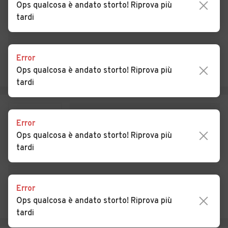
Ops qualcosa è andato storto! Riprova più
tardi
Auto usate Cislago
Auto usate Cittiglio
Auto usate Clivio
Auto usate Cocquio-
Trevisago
Error
Ops qualcosa è andato storto! Riprova più
Auto usate Comabbio
Auto usate Comerio
tardi
Auto usate Cremenaga
Auto usate Crosio della
Valle
Error
Auto usate Cuasso al
Auto usate Cugliate-
Ops qualcosa è andato storto! Riprova più
Monte
Fabiasco
tardi
Auto usate Cunardo
Auto usate Curiglia con
Monteviasco
Error
Auto usate Cuveglio
Auto usate Cuvio
Ops qualcosa è andato storto! Riprova più
Auto usate Daverio
Auto usate Dumenza
tardi