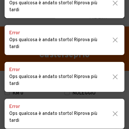
Ops qualcosa è andato storto! Riprova più
tardi
MENU
PREFERITI
CERCA
Error
VENDI
Auto
Auto usate in vendita
Ops qualcosa è andato storto! Riprova più
tardi
MAGAZINE
Auto usate
Castelseprio
ACCEDI
Auto Km 0
Error
Auto Nuove
Ops qualcosa è andato storto! Riprova più
USATO
NUOVO
tardi
Noleggio a lungo termine
KM 0
NOLEGGIO
Auto d'epoca
Error
Moto
Ops qualcosa è andato storto! Riprova più
Camper
tardi