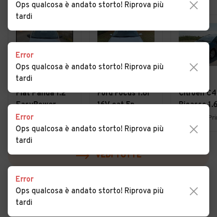
Ops qualcosa è andato storto! Riprova più
tardi
Error
Ops qualcosa è andato storto! Riprova più
tardi
€ 4.950
€ 1.800
€ 3.900
Fiat Panda 1.2
Ford Focus 1.6i
Citroen C4
EasyPower
16V cat 5p.
Picasso 1.
Lounge
Ambiente
7posti 20
Error
Uboldo (VA)
Lurate Caccivio (CO)
Ops qualcosa è andato storto! Riprova più
tardi
VEDI TUTTE
Error
Ops qualcosa è andato storto! Riprova più
tardi
Cerca altri risultati