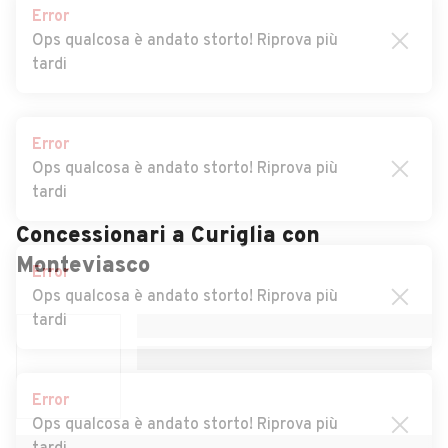
Auto usate Brebbia
Auto usate Bregano
Error
Ops qualcosa è andato storto! Riprova più
Auto usate Brenta
Auto usate Brezzo di
tardi
Bedero
Auto usate Brinzio
Auto usate Brissago-
Valtravaglia
Error
Ops qualcosa è andato storto! Riprova più
Auto usate Brunello
Auto usate Brusimpiano
tardi
Auto usate Buguggiate
Auto usate Busto Arsizio
Auto usate Cadegliano-
Auto usate Cadrezzate
Concessionari a
Curiglia con
Error
Viconago
Ops qualcosa è andato storto! Riprova più
Monteviasco
tardi
Auto usate Cairate
Auto usate Cantello
Auto usate Caravate
Auto usate Cardano al
Campo
Error
Ops qualcosa è andato storto! Riprova più
Auto usate Carnago
Auto usate Caronno