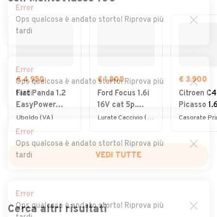
Error
Ops qualcosa è andato storto! Riprova più
tardi
Error
€ 4.950
€ 1.800
€ 3.900
Ops qualcosa è andato storto! Riprova più
tardi
Fiat Panda 1.2
Ford Focus 1.6i
Citroen C4
EasyPower
16V cat 5p.
Picasso 1.
Lounge
Ambiente
7posti 20
Uboldo (VA)
Lurate Caccivio (CO)
Error
Ops qualcosa è andato storto! Riprova più
tardi
VEDI TUTTE
Error
Ops qualcosa è andato storto! Riprova più
Cerca altri risultati