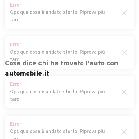
Orago
Error
Ops qualcosa è andato storto! Riprova più
Auto usate Lavena Ponte
Auto usate Laveno-
tardi
Tresa
Mombello
Auto usate Leggiuno
Auto usate Lonate Ceppino
Error
Auto usate Lonate Pozzolo
Auto usate Lozza
Ops qualcosa è andato storto! Riprova più
Auto usate Luino
Auto usate Luvinate
tardi
Auto usate Maccagno Con
Auto usate Malgesso
Cosa dice chi ha trovato l'auto con
Pino e Veddasca
automobile.it
Error
Ops qualcosa è andato storto! Riprova più
Auto usate Malnate
Auto usate Marchirolo
tardi
Auto usate Marnate
Auto usate Marzio
Auto usate Masciago Primo
Auto usate Mercallo
Error
Auto usate Mesenzana
Auto usate Montegrino
Ops qualcosa è andato storto! Riprova più
Valtravaglia