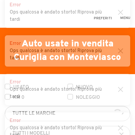
Error
Ops qualcosa è andato storto! Riprova più
MENU
PREFERITI
tardi
CERCA
VENDI
Auto
Auto usate in vendita
Error
Ops qualcosa è andato storto! Riprova più
MAGAZINE
Auto usate
Curiglia con Monteviasco
tardi
ACCEDI
Auto Km 0
Auto Nuove
Error
USATO
NUOVO
Noleggio a lungo termine
Ops qualcosa è andato storto! Riprova più
tardi
KM 0
NOLEGGIO
Auto d'epoca
Moto
Error
Camper
Ops qualcosa è andato storto! Riprova più