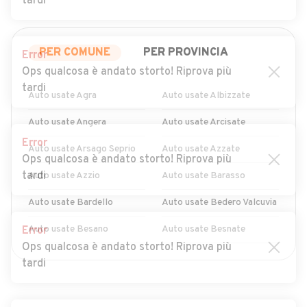
tardi
PER COMUNE
PER PROVINCIA
Error
Ops qualcosa è andato storto! Riprova più
tardi
Auto usate Agra
Auto usate Albizzate
Auto usate Angera
Auto usate Arcisate
Error
Auto usate Arsago Seprio
Auto usate Azzate
Ops qualcosa è andato storto! Riprova più
tardi
Auto usate Azzio
Auto usate Barasso
Auto usate Bardello
Auto usate Bedero Valcuvia
Auto usate Besano
Auto usate Besnate
Error
Ops qualcosa è andato storto! Riprova più
Auto usate Besozzo
Auto usate Biandronno
MOSTRA ALTRI
tardi
Auto usate Bisuschio
Auto usate Bodio Lomnago