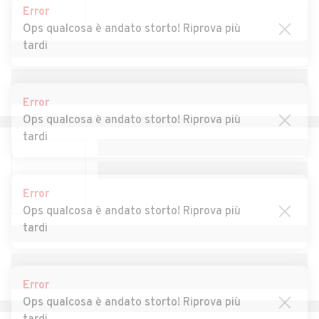
Error
Auto usate Cazzago
Auto usate Cislago
Ops qualcosa è andato storto! Riprova più
Brabbia
tardi
Auto usate Cittiglio
Auto usate Clivio
Auto usate Cocquio-
Auto usate Comabbio
Error
Trevisago
Ops qualcosa è andato storto! Riprova più
tardi
Auto usate Comerio
Auto usate Cremenaga
Auto usate Crosio della
Auto usate Cuasso al
Valle
Monte
Error
Ops qualcosa è andato storto! Riprova più
Auto usate Cugliate-
Auto usate Cunardo
tardi
Fabiasco
Auto usate Cuveglio
Auto usate Cuvio
Error
Auto usate Daverio
Auto usate Dumenza
Ops qualcosa è andato storto! Riprova più