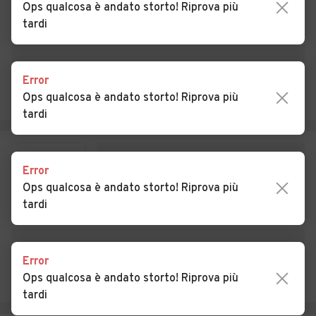
Ops qualcosa è andato storto! Riprova più
tardi
Auto usate Cazzago
Auto usate Cislago
Brabbia
Auto usate Cittiglio
Auto usate Clivio
Error
Ops qualcosa è andato storto! Riprova più
Auto usate Cocquio-
Auto usate Comabbio
tardi
Trevisago
Auto usate Comerio
Auto usate Cremenaga
Error
Auto usate Crosio della
Auto usate Cuasso al
Ops qualcosa è andato storto! Riprova più
Valle
Monte
tardi
Auto usate Cugliate-
Auto usate Cunardo
Fabiasco
Error
Auto usate Curiglia con
Auto usate Cuveglio
Ops qualcosa è andato storto! Riprova più
Monteviasco
tardi
Auto usate Cuvio
Auto usate Daverio