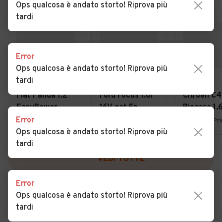
Ops qualcosa è andato storto! Riprova più
tardi
Error
Ops qualcosa è andato storto! Riprova più
tardi
€ 4.950
€ 1.800
€ 3.900
Fiat Panda 1.2
Ford Focus 1.6i
Citroen C4
EasyPower
16V cat 5p.
Picasso 1.
Lounge
Ambiente
7posti 20
Error
Uboldo (VA)
Lurate Caccivio (CO)
Ops qualcosa è andato storto! Riprova più
tardi
VEDI TUTTE
Error
Ops qualcosa è andato storto! Riprova più
tardi
Cerca altri risultati