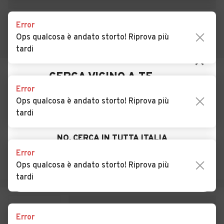
Pertusella
Error
Auto usate Caronno
Auto usate Casale Litta
Ops qualcosa è andato storto! Riprova più
Varesino
tardi
Auto usate Casalzuigno
Auto usate Casciago
Auto usate Casorate
Auto usate Cassano
Error
Sempione
Magnago
Ops qualcosa è andato storto! Riprova più
Auto usate Cassano
Auto usate Castellanza
tardi
Valcuvia
Auto usate Castello
Auto usate Castelseprio
Error
Cabiaglio
Ops qualcosa è andato storto! Riprova più
Auto usate Castelveccana
Auto usate Castiglione
tardi
Olona
Auto usate Castronno
Auto usate Cavaria con
Error
Premezzo