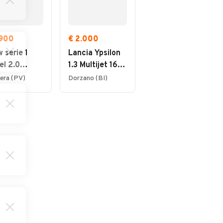
.900
€ 2.000
€ 2.800
 serie 1
Lancia Ypsilon
Citroen C3 1.4
el 2.0
1.3 Multijet 16V
HDi Emotion
ndrata anno
Platino
era (PV)
Dorzano (BI)
Biella (BI)
3