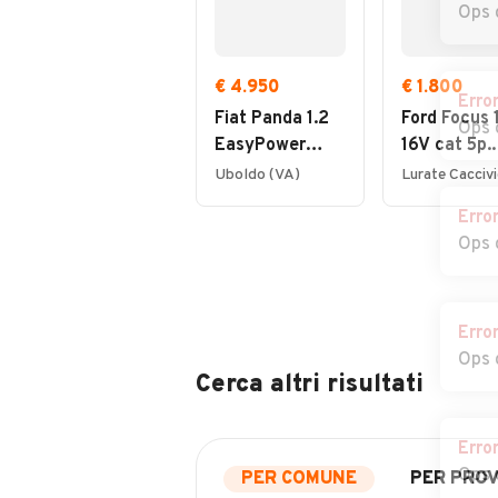
Ops 
€ 4.950
€ 1.800
Erro
Fiat Panda 1.2
Ford Focus 1
Ops 
EasyPower
16V cat 5p.
Lounge
Ambiente
Uboldo (VA)
Erro
Ops 
Erro
Ops 
Cerca altri risultati
Erro
Ops 
PER COMUNE
PER PROV