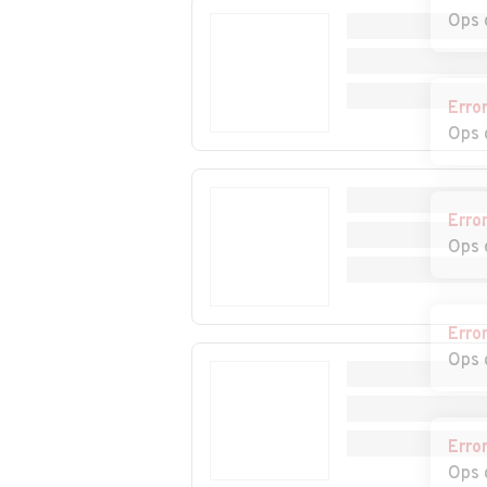
Ops 
Auto usate
Auto usate Com
Comabbio
Auto usate Cuasso
Auto usate
Erro
al Monte
Cugliate-Fabia
Ops 
Auto usate Cuveglio
Auto usate Cuv
Erro
Ops 
Auto usate Duno
Auto usate Fag
Olona
Auto usate
Auto usate Gall
Erro
Gallarate
Lombardo
Ops 
Auto usate Gemonio
Auto usate
Gerenzano
Erro
Auto usate Gorla
Auto usate Gor
Ops 
Maggiore
Minore