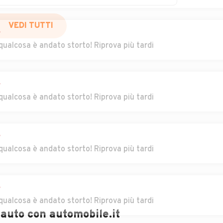
uno
Auto usate Ispra
Auto usate Jerago
con Orago
r
VEDI TUTTI
qualcosa è andato storto! Riprova più tardi
eno-
Auto usate
Auto usate Lonate
Leggiuno
Ceppino
za
Auto usate Luino
Auto usate Luvinate
r
qualcosa è andato storto! Riprova più tardi
Auto usate Malnate
Auto usate
Marchirolo
r
qualcosa è andato storto! Riprova più tardi
zio
Auto usate
Auto usate Mercallo
Masciago Primo
r
Auto usate Monvalle
Auto usate
qualcosa è andato storto! Riprova più tardi
Morazzone