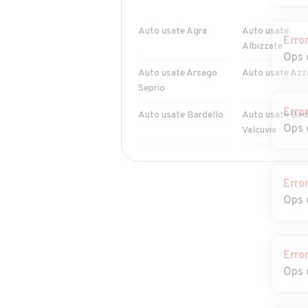
Auto usate Agra
Auto usate
Erro
Albizzate
Ops 
Auto usate Arsago
Auto usate Azz
Seprio
Erro
Auto usate Bardello
Auto usate Bed
Ops 
Valcuvia
Auto usate Besozzo
Auto usate
Biandronno
Erro
Ops 
Auto usate Brebbia
Auto usate Bre
Auto usate Brinzio
Auto usate
Erro
Brissago-
Ops 
Valtravaglia