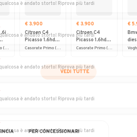
qualcosa è andato storto! Riprova più tardi
€ 3.900
€ 3.900
€ 5
r
.6i
Citroen C4
Citroen C4
Bmw
qualcosa è andato storto! Riprova più tardi
Picasso 1.6hdi
Picasso 1.6hdi
dies
7posti 2012
7posti 2012
cili
Lurate Caccivio (CO)
Casorate Primo (PV)
Casorate Primo (PV)
Vogh
201
r
qualcosa è andato storto! Riprova più tardi
VEDI TUTTE
r
qualcosa è andato storto! Riprova più tardi
r
qualcosa è andato storto! Riprova più tardi
INCIA
PER CONCESSIONARI