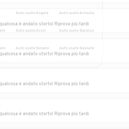
Auto usate Angera
Auto usate Arcisate
r
qualcosa è andato storto! Riprova più tardi
ate
Auto usate Azzio
Auto usate Barasso
r
ero
Auto usate Besano
Auto usate Besnate
qualcosa è andato storto! Riprova più tardi
Auto usate
Auto usate Bodio
MOSTRA ALTRI
Bisuschio
Lomnago
r
qualcosa è andato storto! Riprova più tardi
gano
Auto usate Brenta
Auto usate Brezzo
di Bedero
Auto usate Brunello
Auto usate
r
Brusimpiano
qualcosa è andato storto! Riprova più tardi