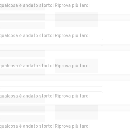
qualcosa è andato storto! Riprova più tardi
erio
Auto usate
Auto usate Crosio
Cremenaga
della Valle
Auto usate Cunardo
Auto usate Curiglia
r
sco
con Monteviasco
qualcosa è andato storto! Riprova più tardi
io
Auto usate Daverio
Auto usate
Dumenza
r
qualcosa è andato storto! Riprova più tardi
nano
Auto usate Ferno
Auto usate Ferrera
di Varese
iate
Auto usate Gavirate
Auto usate Gazzada
r
Schianno
qualcosa è andato storto! Riprova più tardi
Auto usate
Auto usate
Germignaga
Golasecca
r
la
Auto usate Gornate-
Auto usate Grantola
qualcosa è andato storto! Riprova più tardi
Olona