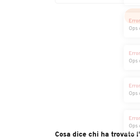
Auto usate Inarzo
Auto usate Ind
Olona
Erro
Ops 
Auto usate Lavena
Auto usate Lav
Ponte Tresa
Mombello
Auto usate Lonate
Auto usate Loz
Erro
Pozzolo
Ops 
Auto usate
Auto usate
Maccagno Con Pino
Malgesso
Erro
e Veddasca
Ops 
Auto usate Marnate
Auto usate Mar
Erro
Auto usate
Auto usate
Ops 
Mesenzana
Montegrino
Valtravaglia