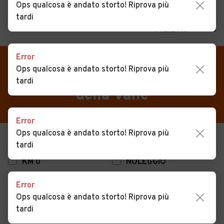
Ops qualcosa è andato storto! Riprova più
tardi
MENU
PREFERITI
CERCA
Error
VENDI
Auto
Auto usate in vendita Crosio
Ops qualcosa è andato storto! Riprova più
tardi
MAGAZINE
Auto usate
della Valle
ACCEDI
Auto Km 0
Error
Auto Nuove
Ops qualcosa è andato storto! Riprova più
USATO
NUOVO
tardi
Noleggio a lungo termine
KM 0
NOLEGGIO
Auto d'epoca
Error
Moto
Ops qualcosa è andato storto! Riprova più
Camper
tardi