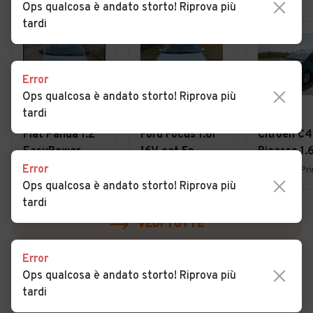
Ops qualcosa è andato storto! Riprova più
tardi
Error
Ops qualcosa è andato storto! Riprova più
tardi
€ 4.950
€ 1.800
€ 3.900
Fiat Panda 1.2
Ford Focus 1.6i
Citroen C4
EasyPower
16V cat 5p.
Picasso 1.
Lounge
Ambiente
7posti 20
Error
Uboldo (VA)
Lurate Caccivio (CO)
Ops qualcosa è andato storto! Riprova più
tardi
VEDI TUTTE
Error
Ops qualcosa è andato storto! Riprova più
tardi
Cerca altri risultati