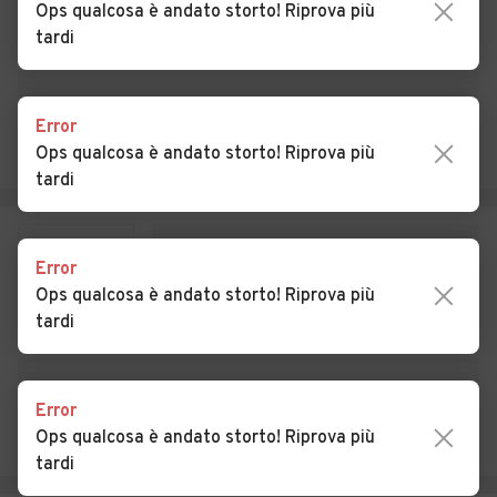
Ops qualcosa è andato storto! Riprova più
tardi
Auto usate Cazzago
Auto usate Cislago
Brabbia
Auto usate Cittiglio
Auto usate Clivio
Error
Ops qualcosa è andato storto! Riprova più
Auto usate Cocquio-
Auto usate Comabbio
tardi
Trevisago
Auto usate Comerio
Auto usate Cremenaga
Error
Auto usate Cuasso al
Auto usate Cugliate-
Ops qualcosa è andato storto! Riprova più
Monte
Fabiasco
tardi
Auto usate Cunardo
Auto usate Curiglia con
Monteviasco
Error
Auto usate Cuveglio
Auto usate Cuvio
Ops qualcosa è andato storto! Riprova più
Auto usate Daverio
Auto usate Dumenza
tardi