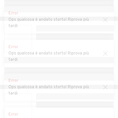
Pertusella
Error
Auto usate Caronno
Auto usate Casale Litta
Ops qualcosa è andato storto! Riprova più
Varesino
tardi
Auto usate Casalzuigno
Auto usate Casciago
Auto usate Casorate
Auto usate Cassano
Error
Sempione
Magnago
Ops qualcosa è andato storto! Riprova più
Auto usate Cassano
Auto usate Castellanza
tardi
Valcuvia
Auto usate Castello
Auto usate Castelseprio
Error
Cabiaglio
Ops qualcosa è andato storto! Riprova più
Auto usate Castelveccana
Auto usate Castiglione
tardi
Olona
Auto usate Castronno
Auto usate Cavaria con
Error
Premezzo