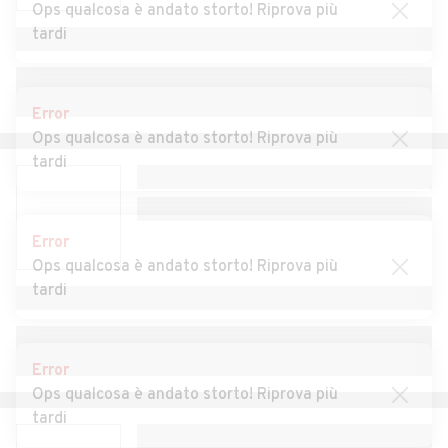
Ops qualcosa è andato storto! Riprova più
tardi
Auto usate Cazzago
Auto usate Cislago
Brabbia
Auto usate Cittiglio
Auto usate Clivio
Error
Ops qualcosa è andato storto! Riprova più
Auto usate Cocquio-
Auto usate Comabbio
tardi
Trevisago
Auto usate Comerio
Auto usate Cremenaga
Error
Auto usate Crosio della
Auto usate Cuasso al
Ops qualcosa è andato storto! Riprova più
Valle
Monte
tardi
Auto usate Cugliate-
Auto usate Cunardo
Fabiasco
Error
Auto usate Curiglia con
Auto usate Cuveglio
Ops qualcosa è andato storto! Riprova più
Monteviasco
tardi
Auto usate Cuvio
Auto usate Daverio