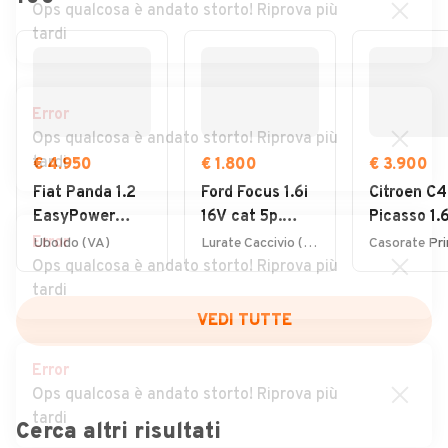
Ops qualcosa è andato storto! Riprova più
tardi
Error
Ops qualcosa è andato storto! Riprova più
tardi
€ 4.950
€ 1.800
€ 3.900
Fiat Panda 1.2
Ford Focus 1.6i
Citroen C4
EasyPower
16V cat 5p.
Picasso 1.
Lounge
Ambiente
7posti 20
Error
Uboldo (VA)
Lurate Caccivio (CO)
Ops qualcosa è andato storto! Riprova più
tardi
VEDI TUTTE
Error
Ops qualcosa è andato storto! Riprova più
tardi
Cerca altri risultati