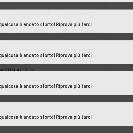
Auto usate Angera
Auto usate Arcisate
r
qualcosa è andato storto! Riprova più tardi
ate
Auto usate Azzio
Auto usate Bardello
r
ano
Auto usate Besnate
Auto usate Besozzo
qualcosa è andato storto! Riprova più tardi
Auto usate Bodio
Auto usate Brebbia
MOSTRA ALTRI
Lomnago
r
qualcosa è andato storto! Riprova più tardi
nta
Auto usate Brezzo
Auto usate Brinzio
di Bedero
nello
Auto usate
Auto usate
r
Brusimpiano
Buguggiate
qualcosa è andato storto! Riprova più tardi