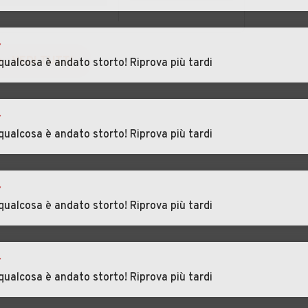
uno
Auto usate Ispra
Auto usate Jerago
con Orago
r
VEDI TUTTI
qualcosa è andato storto! Riprova più tardi
eno-
Auto usate
Auto usate Lonate
Leggiuno
Ceppino
za
Auto usate Luino
Auto usate Luvinate
r
qualcosa è andato storto! Riprova più tardi
Auto usate Malnate
Auto usate
Marchirolo
r
qualcosa è andato storto! Riprova più tardi
zio
Auto usate
Auto usate Mercallo
Masciago Primo
r
Auto usate Monvalle
Auto usate
qualcosa è andato storto! Riprova più tardi
Morazzone