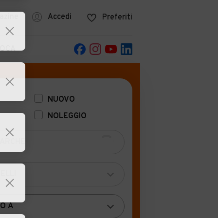
azine
Accedi
Preferiti
POCA
NUOVO
NOLEGGIO