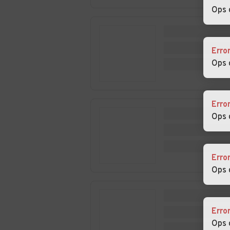
Ops 
Auto usate
Auto usate Com
Comabbio
Auto usate Cuasso
Auto usate
Erro
al Monte
Cugliate-Fabia
Ops 
Auto usate Cuveglio
Auto usate Cuv
Erro
Ops 
Auto usate Duno
Auto usate Fag
Olona
Auto usate
Auto usate Gall
Erro
Gallarate
Lombardo
Ops 
Auto usate Gemonio
Auto usate
Gerenzano
Erro
Auto usate Gorla
Auto usate Gor
Ops 
Maggiore
Minore