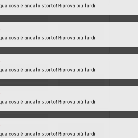
qualcosa è andato storto! Riprova più tardi
erio
Auto usate
Auto usate Crosio
Cremenaga
della Valle
Auto usate Cunardo
Auto usate Curiglia
r
sco
con Monteviasco
qualcosa è andato storto! Riprova più tardi
io
Auto usate Daverio
Auto usate
Dumenza
r
qualcosa è andato storto! Riprova più tardi
nano
Auto usate Ferno
Auto usate Ferrera
di Varese
iate
Auto usate Gavirate
Auto usate Gazzada
r
Schianno
qualcosa è andato storto! Riprova più tardi
Auto usate
Auto usate
Germignaga
Golasecca
r
la
Auto usate Gornate-
Auto usate Grantola
qualcosa è andato storto! Riprova più tardi
Olona