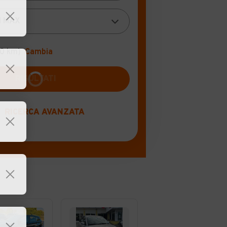
00 km)
Cambia
RISULTATI
RICERCA AVANZATA