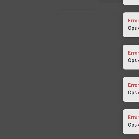
Auto usate Inarzo
Auto usate Ind
Olona
Erro
Ops 
Auto usate Lavena
Auto usate Lav
Ponte Tresa
Mombello
Auto usate Lonate
Auto usate Loz
Erro
Pozzolo
Ops 
Auto usate
Auto usate
Maccagno Con Pino
Malgesso
Erro
e Veddasca
Ops 
Auto usate Marnate
Auto usate Mar
Erro
Auto usate
Auto usate
Ops 
Mesenzana
Montegrino
Valtravaglia