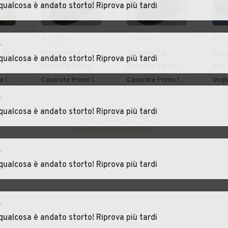
qualcosa è andato storto! Riprova più tardi
€ 3.900
€ 3.900
€ 5
r
.6i
Citroen C4
Citroen C4
Bmw
qualcosa è andato storto! Riprova più tardi
Picasso 1.6hdi
Picasso 1.6hdi
dies
7posti 2012
7posti 2012
cili
Lurate Caccivio (CO)
Casorate Primo (PV)
Casorate Primo (PV)
Vogh
201
r
qualcosa è andato storto! Riprova più tardi
VEDI TUTTE
r
qualcosa è andato storto! Riprova più tardi
r
qualcosa è andato storto! Riprova più tardi
INCIA