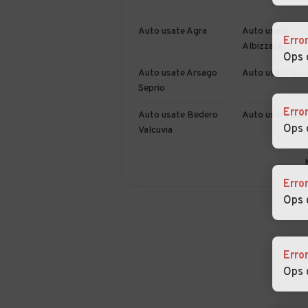
Auto usate Agra
Auto usate
Erro
Albizzate
Ops 
Auto usate Arsago
Auto usate Azz
Seprio
Erro
Auto usate Bedero
Auto usate Bes
Ops 
Valcuvia
Auto usate
Auto usate
Biandronno
Bisuschio
Erro
Ops 
Auto usate Bregano
Auto usate Bre
Auto usate
Auto usate Bru
Erro
Brissago-
Ops 
Valtravaglia