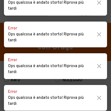
Ops qualcosa è andato storto! Riprova più
tardi
MENU
PREFERITI
CERCA
Error
VENDI
Auto
Auto usate in vendita Jerago
Ops qualcosa è andato storto! Riprova più
tardi
MAGAZINE
Auto usate
con Orago
ACCEDI
Auto Km 0
Error
Auto Nuove
Ops qualcosa è andato storto! Riprova più
USATO
NUOVO
tardi
Noleggio a lungo termine
KM 0
NOLEGGIO
Auto d'epoca
Error
Moto
Ops qualcosa è andato storto! Riprova più
Camper
tardi