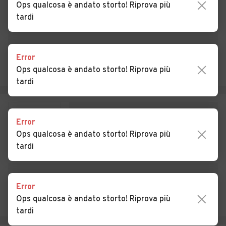
Ops qualcosa è andato storto! Riprova più
tardi
Auto usate Cazzago
Auto usate Cislago
Brabbia
Auto usate Cittiglio
Auto usate Clivio
Error
Ops qualcosa è andato storto! Riprova più
Auto usate Cocquio-
Auto usate Comabbio
tardi
Trevisago
Auto usate Comerio
Auto usate Cremenaga
Error
Auto usate Crosio della
Auto usate Cuasso al
Ops qualcosa è andato storto! Riprova più
Valle
Monte
tardi
Auto usate Cugliate-
Auto usate Cunardo
Fabiasco
Error
Auto usate Curiglia con
Auto usate Cuveglio
Ops qualcosa è andato storto! Riprova più
Monteviasco
tardi
Auto usate Cuvio
Auto usate Daverio