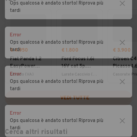
Ops qualcosa è andato storto! Riprova più
tardi
Error
Ops qualcosa è andato storto! Riprova più
tardi
€ 4.950
€ 1.800
€ 3.900
Fiat Panda 1.2
Ford Focus 1.6i
Citroen C4
EasyPower
16V cat 5p.
Picasso 1.
Lounge
Ambiente
7posti 20
Error
Uboldo (VA)
Lurate Caccivio (CO)
Ops qualcosa è andato storto! Riprova più
tardi
VEDI TUTTE
Error
Ops qualcosa è andato storto! Riprova più
tardi
Cerca altri risultati