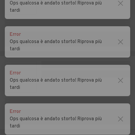
Ops qualcosa è andato storto! Riprova più
tardi
Auto usate Cazzago
Auto usate Cislago
Brabbia
Auto usate Cittiglio
Auto usate Clivio
Error
Ops qualcosa è andato storto! Riprova più
Auto usate Cocquio-
Auto usate Comabbio
tardi
Trevisago
Auto usate Comerio
Auto usate Cremenaga
Error
Auto usate Crosio della
Auto usate Cuasso al
Ops qualcosa è andato storto! Riprova più
Valle
Monte
tardi
Auto usate Cugliate-
Auto usate Cunardo
Fabiasco
Error
Auto usate Curiglia con
Auto usate Cuveglio
Ops qualcosa è andato storto! Riprova più
Monteviasco
tardi
Auto usate Cuvio
Auto usate Daverio