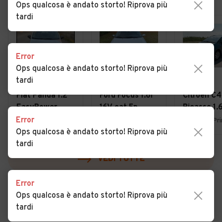
Ops qualcosa è andato storto! Riprova più
tardi
Error
Ops qualcosa è andato storto! Riprova più
tardi
€ 4.950
€ 1.800
€ 3.900
Fiat Panda 1.2
Ford Focus 1.6i
Citroen C4
EasyPower
16V cat 5p.
Picasso 1.
Lounge
Ambiente
7posti 20
Error
Uboldo (VA)
Lurate Caccivio (CO)
Ops qualcosa è andato storto! Riprova più
tardi
VEDI TUTTE
Error
Ops qualcosa è andato storto! Riprova più
tardi
Cerca altri risultati