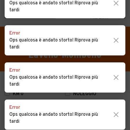
Ops qualcosa è andato storto! Riprova più
tardi
MENU
PREFERITI
CERCA
Error
VENDI
Auto
Auto usate in vendita
Ops qualcosa è andato storto! Riprova più
tardi
MAGAZINE
Auto usate
Laveno-Mombello
ACCEDI
Auto Km 0
Error
Auto Nuove
Ops qualcosa è andato storto! Riprova più
USATO
NUOVO
tardi
Noleggio a lungo termine
KM 0
NOLEGGIO
Auto d'epoca
Error
Moto
Ops qualcosa è andato storto! Riprova più
Camper
tardi