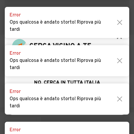
Pertusella
Error
Auto usate Caronno
Auto usate Casale Litta
Ops qualcosa è andato storto! Riprova più
Varesino
tardi
Auto usate Casalzuigno
Auto usate Casciago
Auto usate Casorate
Auto usate Cassano
Error
Sempione
Magnago
Ops qualcosa è andato storto! Riprova più
Auto usate Cassano
Auto usate Castellanza
tardi
Valcuvia
Auto usate Castello
Auto usate Castelseprio
Error
Cabiaglio
Ops qualcosa è andato storto! Riprova più
Auto usate Castelveccana
Auto usate Castiglione
tardi
Olona
Auto usate Castronno
Auto usate Cavaria con
Error
Premezzo