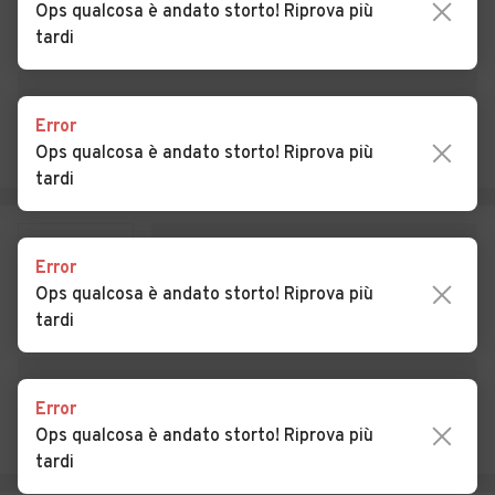
Ops qualcosa è andato storto! Riprova più
tardi
Auto usate Cazzago
Auto usate Cislago
Brabbia
Auto usate Cittiglio
Auto usate Clivio
Error
Ops qualcosa è andato storto! Riprova più
Auto usate Cocquio-
Auto usate Comabbio
tardi
Trevisago
Auto usate Comerio
Auto usate Cremenaga
Error
Auto usate Crosio della
Auto usate Cuasso al
Ops qualcosa è andato storto! Riprova più
Valle
Monte
tardi
Auto usate Cugliate-
Auto usate Cunardo
Fabiasco
Error
Auto usate Curiglia con
Auto usate Cuveglio
Ops qualcosa è andato storto! Riprova più
Monteviasco
tardi
Auto usate Cuvio
Auto usate Daverio