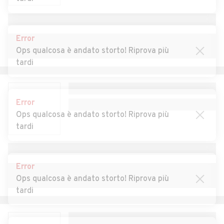
Auto usate Cislago
Auto usate Cittiglio
Auto usate Clivio
Auto usate Cocquio-
Error
Trevisago
Ops qualcosa è andato storto! Riprova più
tardi
Auto usate Comabbio
Auto usate Comerio
Auto usate Cremenaga
Auto usate Crosio della
Error
Valle
Ops qualcosa è andato storto! Riprova più
Auto usate Cuasso al
Auto usate Cugliate-
tardi
Monte
Fabiasco
Auto usate Cunardo
Auto usate Curiglia con
Error
Monteviasco
Ops qualcosa è andato storto! Riprova più
Auto usate Cuveglio
Auto usate Cuvio
tardi
Auto usate Daverio
Auto usate Dumenza