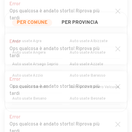
Error
Ops qualcosa è andato storto! Riprova più
tardi
PER COMUNE
PER PROVINCIA
Auto usate Agra
Auto usate Albizzate
Error
Ops qualcosa è andato storto! Riprova più
Auto usate Angera
Auto usate Arcisate
tardi
Auto usate Arsago Seprio
Auto usate Azzate
Auto usate Azzio
Auto usate Barasso
Error
Ops qualcosa è andato storto! Riprova più
Auto usate Bardello
Auto usate Bedero Valcuvia
tardi
Auto usate Besano
Auto usate Besnate
Auto usate Besozzo
Auto usate Biandronno
MOSTRA ALTRI
Error
Auto usate Bisuschio
Auto usate Bodio Lomnago
Ops qualcosa è andato storto! Riprova più
tardi