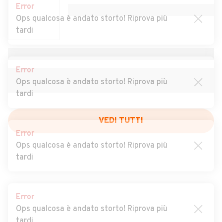
Auto usate Duno
Auto usate Fagnano Olona
Error
Ops qualcosa è andato storto! Riprova più
Auto usate Ferno
Auto usate Ferrera di Varese
tardi
Auto usate Gallarate
Auto usate Galliate
Lombardo
Error
Auto usate Gavirate
Auto usate Gazzada
Ops qualcosa è andato storto! Riprova più
Schianno
tardi
Auto usate Gemonio
Auto usate Gerenzano
Auto usate Germignaga
Auto usate Golasecca
Error
VEDI TUTTI
Ops qualcosa è andato storto! Riprova più
Auto usate Gorla Maggiore
Auto usate Gorla Minore
tardi
Auto usate Gornate-Olona
Auto usate Grantola
Auto usate Inarzo
Auto usate Induno Olona
Error
Ops qualcosa è andato storto! Riprova più
Auto usate Ispra
Auto usate Jerago con
tardi