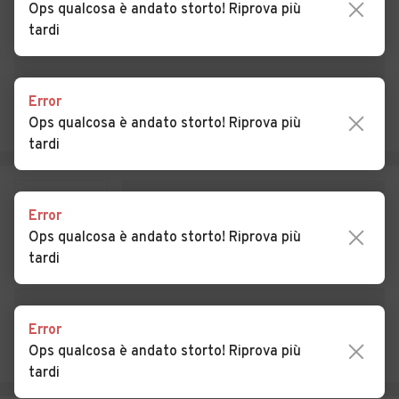
Ops qualcosa è andato storto! Riprova più
tardi
Auto usate Cazzago
Auto usate Cislago
Brabbia
Auto usate Cittiglio
Auto usate Clivio
Error
Ops qualcosa è andato storto! Riprova più
Auto usate Cocquio-
Auto usate Comabbio
tardi
Trevisago
Auto usate Comerio
Auto usate Cremenaga
Error
Auto usate Crosio della
Auto usate Cuasso al
Ops qualcosa è andato storto! Riprova più
Valle
Monte
tardi
Auto usate Cugliate-
Auto usate Cunardo
Fabiasco
Error
Auto usate Curiglia con
Auto usate Cuveglio
Ops qualcosa è andato storto! Riprova più
Monteviasco
tardi
Auto usate Cuvio
Auto usate Daverio