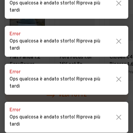
Ops qualcosa è andato storto! Riprova più
tardi
Error
Ops qualcosa è andato storto! Riprova più
tardi
€ 4.950
€ 1.800
€ 3.900
Fiat Panda 1.2
Ford Focus 1.6i
Citroen C4
EasyPower
16V cat 5p.
Picasso 1.
Lounge
Ambiente
7posti 20
Error
Uboldo (VA)
Lurate Caccivio (CO)
Ops qualcosa è andato storto! Riprova più
tardi
VEDI TUTTE
Error
Ops qualcosa è andato storto! Riprova più
tardi
Cerca altri risultati