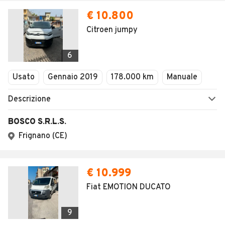
SALVA RICERCA
0
Home
Camper e roulotte
Lazio
Frosinone
Santopadre