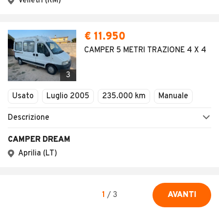
SEGUICI
Copyright © 2023 Marktplaats B.V. Tutti i diritti riservati.
Marktplaats B.V. - P.IVA 803.603.307.B.01