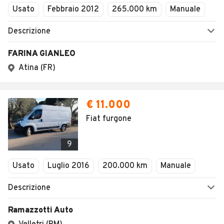
AUTOMOBILE.IT
ESPLORA
Chi Siamo
Annunci per regione
Serve aiuto?
Marche e Modelli
Dati identificativi
Tutte le auto usate
Condizioni generali
Tipi di veicoli
Privacy
Concessionari in Italia
Impostazioni Privacy
Articoli del Magazine
Security
Valutazione auto
AREA BUSINESS
AUTOMOBILE.IT È PARTE
DI ADEVINTA
Registrazione
concessionario
subito.it
Area Business
mobile.de
Multigestionale Motori
Adevinta