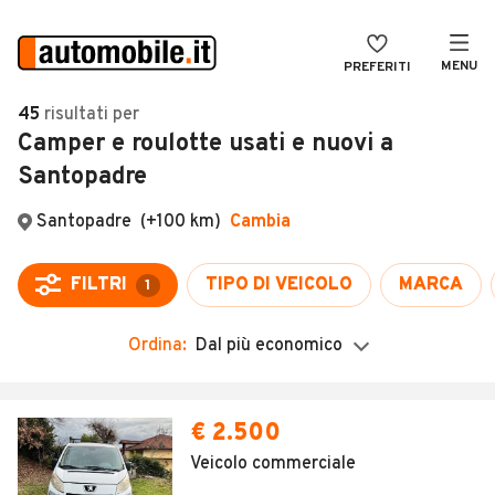
MENU
PREFERITI
CERCA
45
risultati
per
Camper e roulotte usati e nuovi a
VENDI
Auto
Santopadre
MAGAZINE
Auto usate
Santopadre
(+100 km)
Cambia
ACCEDI
Auto Km 0
Auto Nuove
FILTRI
TIPO DI VEICOLO
MARCA
1
Noleggio a lungo termine
Ordina:
Dal più economico
Auto d'epoca
Moto
Camper