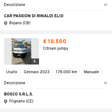
1
/
3
AVANTI