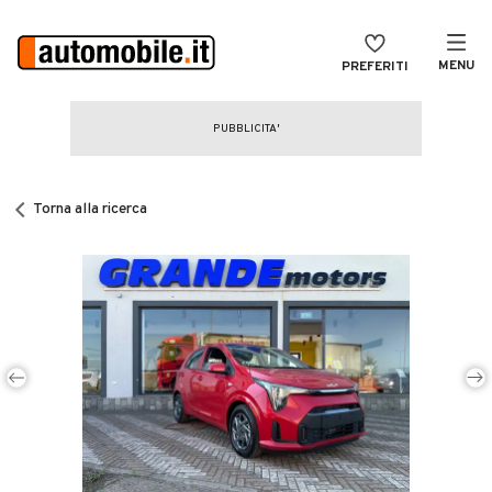
MENU
PREFERITI
CERCA
VENDI
Auto
MAGAZINE
Auto usate
Torna alla ricerca
ACCEDI
Auto Km 0
Auto Nuove
Noleggio a lungo termine
Auto d'epoca
Moto
Camper