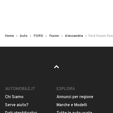
Non hai il numero di targa? Cercalo nelle foto del veicolo
o contatta
il venditore al telefono
o
via e-mail
per
riceverlo.
Home
Auto
FORD
Fusion
Alessandria
Ford Fusion Fusi
AUTOMOBILE.IT
ESPLORA
Chi Siamo
Annunci per regione
Pubblicità
Serve aiuto?
Marche e Modelli