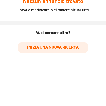
Nessun annuncio trovato
Incidenti in cui è stato coinvolto il veicolo
Prova a modificare o eliminare alcuni filtri
L'ultima lettura del contachilometri
Data e luogo di immatricolazione
Data e luogo delle revisioni effettuate
Vuoi cercare altro?
Importazioni
INIZIA UNA NUOVA RICERCA
Inserisci il numero di targa per verificare la disponibilità
del report.
Per saperne di più su CARFAX visita
il sito web
VERIFICA DISPONIBILITÀ REPORT