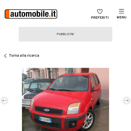
MENU
PREFERITI
CERCA
VENDI
Auto
MAGAZINE
Auto usate
Torna alla ricerca
ACCEDI
Auto Km 0
Auto Nuove
Noleggio a lungo termine
Auto d'epoca
Moto
Camper