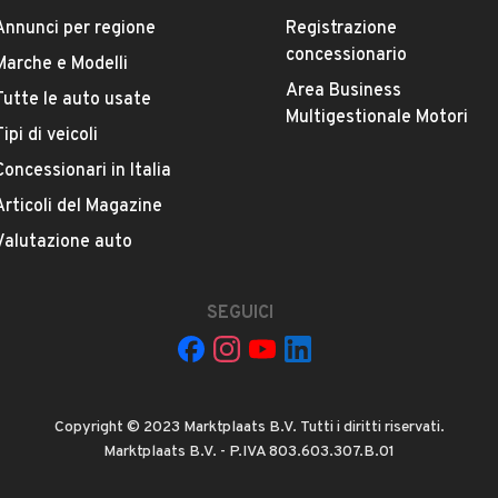
Marca
Annunci per regione
Registrazione
FORD
concessionario
Marche e Modelli
Area Business
Tutte le auto usate
Versione
Multigestionale Motori
Tipi di veicoli
Fusion+ 1.4 16V
Concessionari in Italia
Chilometri
Articoli del Magazine
182.000
Valutazione auto
Proprietari precedenti
VEDI TUTTI
SEGUICI
1
Cambio
Cambio manuale
Copyright © 2023 Marktplaats B.V. Tutti i diritti riservati.
Marktplaats B.V. - P.IVA 803.603.307.B.01
Numero di posti