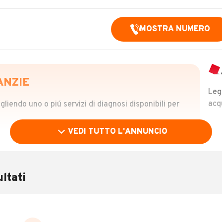
MOSTRA NUMERO
ANZIE
Leg
acq
iendo uno o piú servizi di diagnosi disponibili per
VEDI TUTTO L'ANNUNCIO
OLO
 €
ltati
verificare la storia del veicolo semplicemente