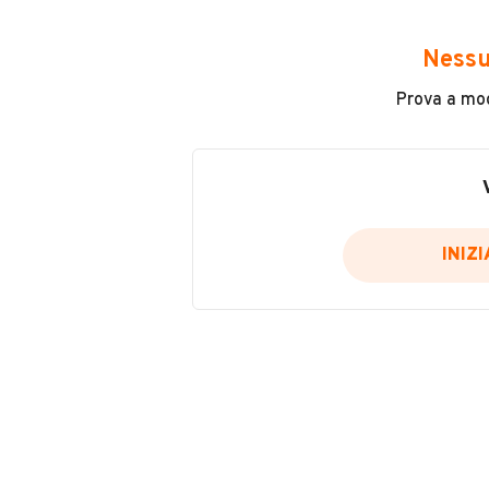
Avrai accesso a tutte le informazio
e sicuro, come:
Nessu
Incidenti in cui è stato coinvolto
Prova a modi
L'ultima lettura del contachilo
Data e luogo di immatricolazio
Data e luogo delle revisioni ef
Importazioni
INIZ
Inserisci il numero di targa per verif
Per saperne di più su CARFAX visit
VERIFIC