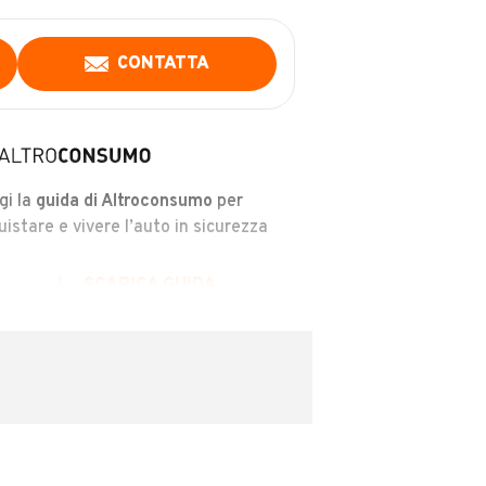
CONTATTA
gi la
guida di Altroconsumo
per
uistare e vivere l’auto in sicurezza
SCARICA GUIDA