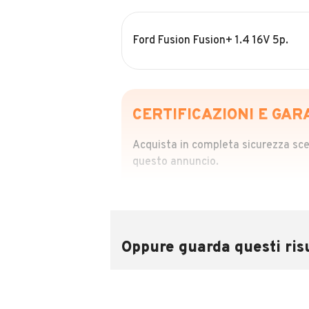
Ford Fusion Fusion+ 1.4 16V 5p.
CERTIFICAZIONI E GAR
Acquista in completa sicurezza scegl
questo annuncio.
STORIA DEL VEIC
Richiedi da 39,99
Sponsorizzato
Oppure guarda questi risu
Attraverso il report CARFAX potrai 
utilizzando il numero di targa.