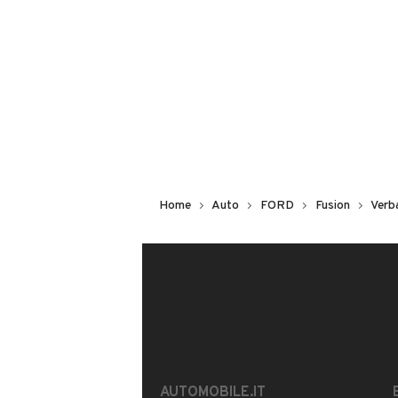
Non hai il numero di targa? Cercalo
il venditore al telefono
o
via e-mail
DESCRIZIONE
BELLA FORD FUSION PLUS, TENUTA
REGOLARMENTE TAGLIANDATA E APP
Home
Auto
FORD
Fusion
Verb
TERMOSTATO TGLIANDO COMPLETO
DIMOSTRABILE DEI LAVORI ESEGUTI
SU TUTTO CLIMA STEREO ABS.
INFORMAZIONI VEICOLO
DATI BASE
CONSUMI
AUTOMOBILE.IT