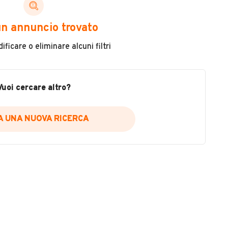
ni di cui necessiti per scegliere in modo trasparente
n annuncio trovato
 il veicolo
ficare o eliminare alcuni filtri
metri
ne
fettuate
Vuoi cercare altro?
IA UNA NUOVA RICERCA
icare la disponibilità del report.
a
il sito web
A DISPONIBILITÀ REPORT