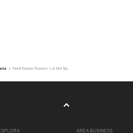
 nelle foto del veicolo o contatta
GU
per riceverlo.
 MAGNIFICAMENTE UNICOPROPRIETARIO SEMPRE
ENA SOSTITUITA DISTRIBUZIONE POMPA ACQUA
ania
Ford Fusion Fusion+ 1.4 16V 5p.
 E MOTORINO AVVIAMENTO NUOVO CON FATTURA
. INOLTRE GOMME NUOVE REVISIONATA IMPECCABILE
ESTETICA E CONDIZIONI
ACCESSORI
ESPLORA
AREA BUSINESS