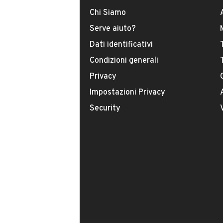
Tipologia
Chi Siamo
USATO
Serve aiuto?
Dati identificativi
Modello
Condizioni generali
Fusion
Privacy
Carburante
Impostazioni Privacy
Benzina
Security
Immatricolazione
Febbraio 2009
Potenza
VENDITORE
59 kW (80 CV)
Multi&Cars
Numero di porte
Iscritto da 2 anni