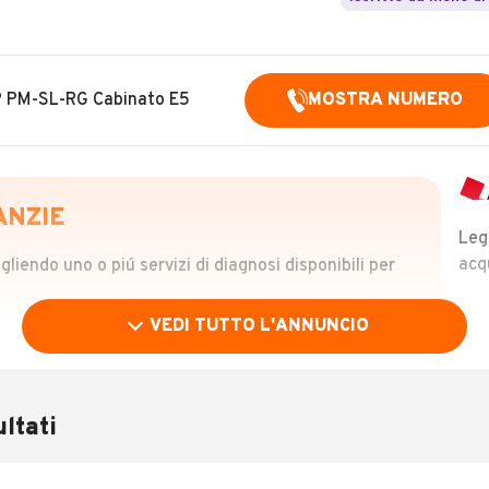
P PM-SL-RG Cabinato E5
MOSTRA NUMERO
ANZIE
Leg
acq
iendo uno o piú servizi di diagnosi disponibili per
VEDI TUTTO L'ANNUNCIO
OLO
 €
ltati
verificare la storia del veicolo semplicemente