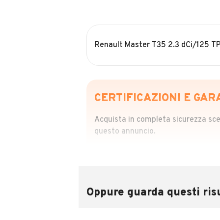
Renault Master T35 2.3 dCi/125 T
CERTIFICAZIONI E GAR
Acquista in completa sicurezza scegl
questo annuncio.
STORIA DEL VEIC
Richiedi da 39,99
Sponsorizzato
Oppure guarda questi risu
Attraverso il report CARFAX potrai 
utilizzando il numero di targa.