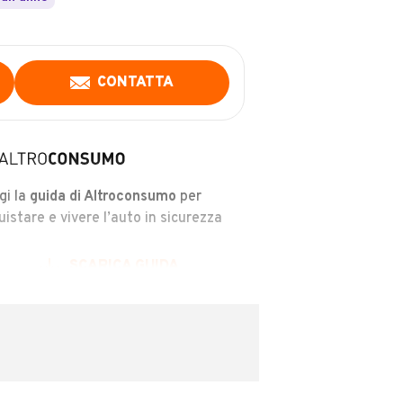
CONTATTA
gi la
guida di Altroconsumo
per
uistare e vivere l’auto in sicurezza
SCARICA GUIDA