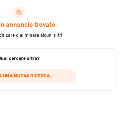
ni di cui necessiti per scegliere in modo trasparente
n annuncio trovato
 il veicolo
ficare o eliminare alcuni filtri
metri
ne
fettuate
Vuoi cercare altro?
IA UNA NUOVA RICERCA
icare la disponibilità del report.
a
il sito web
A DISPONIBILITÀ REPORT