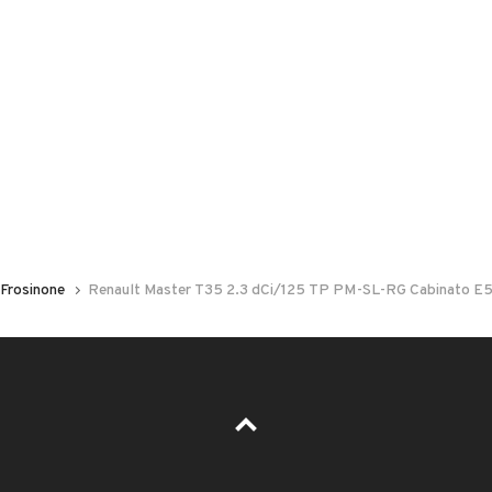
 nelle foto del veicolo o contatta
GU
per riceverlo.
FRIAMO:
Frosinone
Renault Master T35 2.3 dCi/125 TP PM-SL-RG Cabinato E
muta
personalizzato
leta pre-consegna