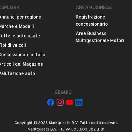
LEGGI TUTTO
ESPLORA
AREA BUSINESS
Annunci per regione
Registrazione
concessionario
Marche e Modelli
Area Business
Tutte le auto usate
ESTETICA E CONDIZIONI
ACCESSORI
Multigestionale Motori
Tipi di veicoli
Concessionari in Italia
Marca
RENAULT
Articoli del Magazine
Valutazione auto
Versione
Master T35 2.3dCi/125 TP PM-SL-RG Cab.E5
SEGUICI
Chilometri
a e documentata!
341.000
Copyright © 2023 Marktplaats B.V. Tutti i diritti riservati.
Proprietari precedenti
Marktplaats B.V. - P.IVA 803.603.307.B.01
VEDI TUTTI