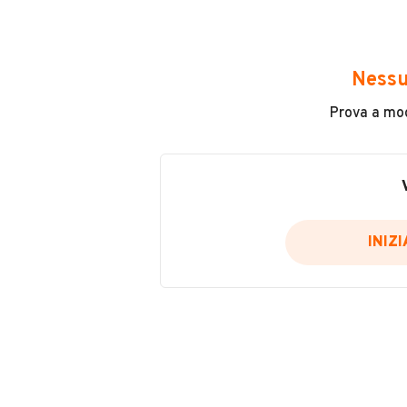
Avrai accesso a tutte le informazio
e sicuro, come:
Nessu
Incidenti in cui è stato coinvolto
Prova a modi
L'ultima lettura del contachilo
Data e luogo di immatricolazio
Data e luogo delle revisioni ef
Importazioni
INIZ
Inserisci il numero di targa per verif
Per saperne di più su CARFAX visit
VERIFIC