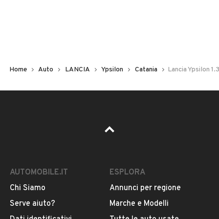
Non hai il numero di targa? Cercalo nelle foto del veicolo
o contatta
il venditore al telefono
o
via e-mail
per
riceverlo.
Home
Auto
LANCIA
Ypsilon
Catania
Lancia Ypsilon 1
AUTOMOBILE.IT
ESPLORA
Chi Siamo
Annunci per regione
Pubblicità
Serve aiuto?
Marche e Modelli