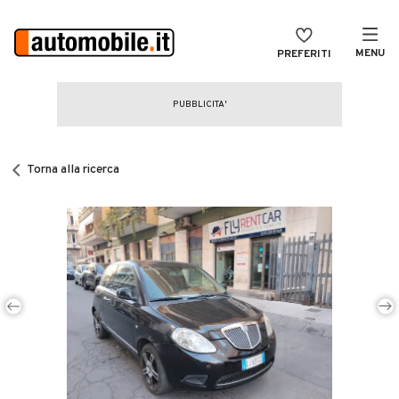
MENU
PREFERITI
CERCA
VENDI
Auto
MAGAZINE
Auto usate
Torna alla ricerca
ACCEDI
Auto Km 0
Auto Nuove
Noleggio a lungo termine
Auto d'epoca
Moto
Camper