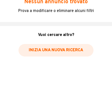
Nessun annuncio trovato
Incidenti in cui è stato coinvolto il veicolo
Prova a modificare o eliminare alcuni filtri
L'ultima lettura del contachilometri
Data e luogo di immatricolazione
Data e luogo delle revisioni effettuate
Vuoi cercare altro?
Importazioni
INIZIA UNA NUOVA RICERCA
Inserisci il numero di targa per verificare la disponibilità
del report.
Per saperne di più su CARFAX visita
il sito web
VERIFICA DISPONIBILITÀ REPORT